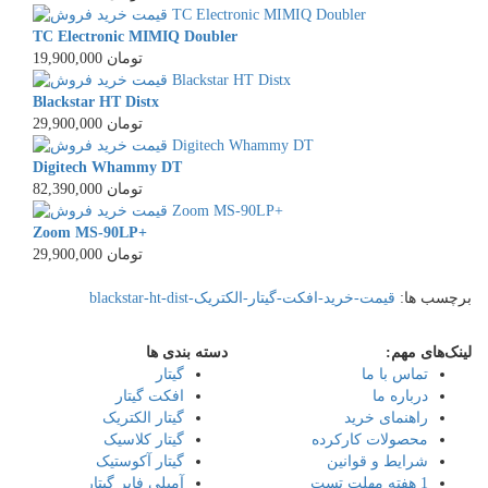
TC Electronic MIMIQ Doubler
19,900,000 تومان
Blackstar HT Distx
29,900,000 تومان
Digitech Whammy DT
82,390,000 تومان
Zoom MS-90LP+
29,900,000 تومان
برچسب ها:
قیمت-خرید-افکت-گیتار-الکتریک-blackstar-ht-dist
لینک‌های مهم:
دسته بندی ها
تماس با ما
گیتار
درباره ما
افکت گیتار
راهنمای خرید
گیتار الکتریک
محصولات کارکرده
گیتار کلاسیک
شرایط و قوانین
گیتار آکوستیک
1 هفته مهلت تست
آمپلی فایر گیتار