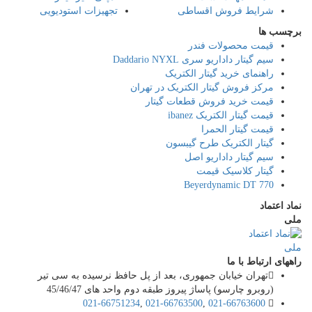
شرایط فروش اقساطی
تجهیزات استودیویی
برچسب ها
قیمت محصولات فندر
سیم گیتار داداریو سری Daddario NYXL
راهنمای خرید گیتار الکتریک
مرکز فروش گیتار الکتریک در تهران
قیمت خرید فروش قطعات گیتار
قیمت گیتار الکتریک ibanez
قیمت گیتار الحمرا
گیتار الکتریک طرح گیبسون
سیم گیتار داداریو اصل
گیتار کلاسیک قیمت
Beyerdynamic DT 770
نماد اعتماد
ملی
راههای ارتباط با ما
تهران خیابان جمهوری، بعد از پل حافظ نرسیده به سی تیر
(روبرو چارسو) پاساژ پیروز طبقه دوم واحد های 45/46/47
021-66751234
,
021-66763500
,
021-66763600