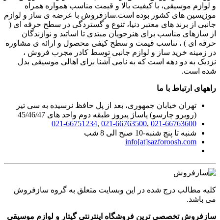
و لوازم موسیقی، با کیفیت بالا و قیمت مناسب همواره همراه
موزیسین های کشور بوده است.سازفروش با عرضه ی ساز و لوازم
جانبی از برند های معتبر دنیا، تنوع و گستردگی در سطح حرفه ای (
از سازهای مناسب برای هنرجویان مبتدی تا اساتید و نوازندگان
حرفه ای ) ، تناسب قیمت و سطح کیفی محصول و ارائه ی مشاوره
در زمینه خرید ساز و لوازم جانبی توسط کادر مجرب فروش ،
نزدیک به دو دهه است که به نامی آشنا برای اهالی موسیقی بدل
شده است.
راههای ارتباط با ما
تهران خیابان جمهوری، بعد از پل حافظ نرسیده به سی تیر
(روبرو چارسو) پاساژ پیروز طبقه دوم واحد های 45/46/47
021-66751234
,
021-66763500
,
021-66763600
شنبه تا پنج شنبه-10 صبح الی 8 شب
info[at]sazforoosh.com
کلیه مطالب درج شده در این وبسایت متعلق به گروه سازفروش
می باشد.
سازفروش تخصصی ترین فروشگاه اینترنتی گیتار و لوازم موسیقی