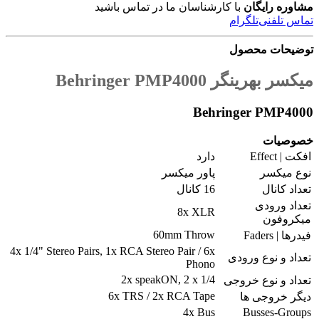
مشاوره رایگان
با کارشناسان ما در تماس باشید
تماس تلفنی
تلگرام
توضیحات محصول
میکسر بهرینگر Behringer PMP4000
Behringer PMP4000
خصوصیات
افکت | Effect
دارد
نوع میکسر
پاور میکسر
تعداد کانال
16 کانال
تعداد ورودی
8x XLR
میکروفون
60mm Throw
فیدرها | Faders
4x 1/4" Stereo Pairs, 1x RCA Stereo Pair / 6x
تعداد و نوع ورودی
Phono
2x speakON, 2 x 1/4
تعداد و نوع خروجی
6x TRS / 2x RCA Tape
دیگر خروجی ها
4x Bus
Busses-Groups