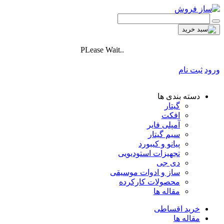
PLease Wait..
ورود
ثبت نام
دسته بندی ها
گیتار
افکت
آمپلی فایر
سیم گیتار
پیانو و کیبورد
تجهیزات استودیویی
دی جی
ساز و ادوات موسیقی
محصولات کارکرده
مقاله ها
خرید اقساطی
مقاله ها