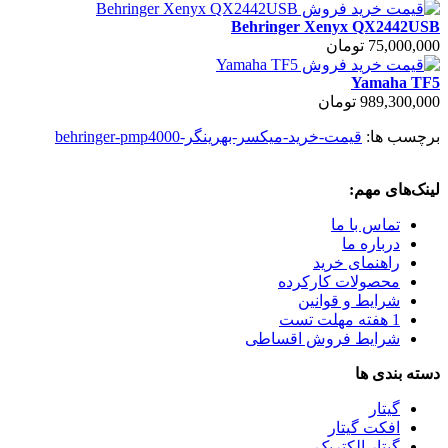
Behringer Xenyx QX2442USB
75,000,000 تومان
Yamaha TF5
989,300,000 تومان
برچسب ها:
قیمت-خرید-میکسر-بهرینگر-behringer-pmp4000
لینک‌های مهم:
تماس با ما
درباره ما
راهنمای خرید
محصولات کارکرده
شرایط و قوانین
1 هفته مهلت تست
شرایط فروش اقساطی
دسته بندی ها
گیتار
افکت گیتار
گیتار الکتریک