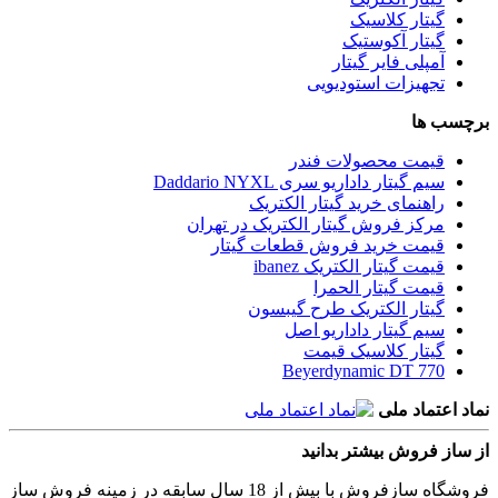
گیتار کلاسیک
گیتار آکوستیک
آمپلی فایر گیتار
تجهیزات استودیویی
برچسب ها
قیمت محصولات فندر
سیم گیتار داداریو سری Daddario NYXL
راهنمای خرید گیتار الکتریک
مرکز فروش گیتار الکتریک در تهران
قیمت خرید فروش قطعات گیتار
قیمت گیتار الکتریک ibanez
قیمت گیتار الحمرا
گیتار الکتریک طرح گیبسون
سیم گیتار داداریو اصل
گیتار کلاسیک قیمت
Beyerdynamic DT 770
نماد اعتماد ملی
از ساز فروش بیشتر بدانید
فروشگاه سازفروش با بیش از 18 سال سابقه در زمینه فروش ساز