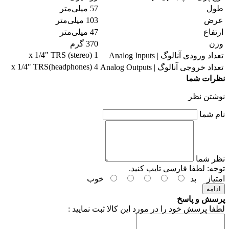
طول
57 میلی‌متر
عرض
103 میلی‌متر
ارتفاع
47 میلی‌متر
وزن
370 گرم
1 x 1/4" TRS (stereo)
تعداد ورودی آنالوگ | Analog Inputs
4 x 1/4" TRS(headphones)
تعداد خروجی آنالوگ | Analog Outputs
نظرات شما
نوشتن نظر
نام شما
نظر شما
توجه:
لطفا فارسی تایپ کنید.
امتیاز
بد
خوب
ادامه
پرسش و پاسخ
لطفا پرسش خود را در مورد این کالا ثبت نمایید :