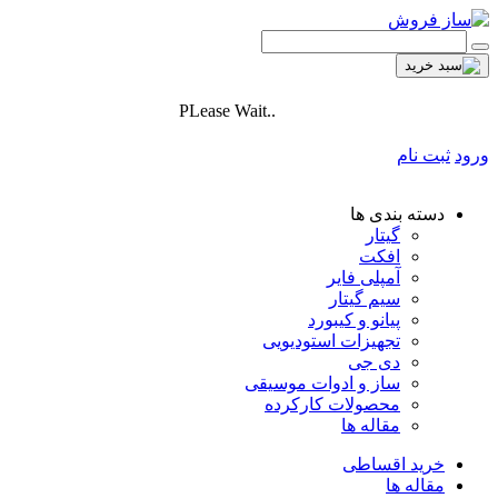
PLease Wait..
ورود
ثبت نام
دسته بندی ها
گیتار
افکت
آمپلی فایر
سیم گیتار
پیانو و کیبورد
تجهیزات استودیویی
دی جی
ساز و ادوات موسیقی
محصولات کارکرده
مقاله ها
خرید اقساطی
مقاله ها