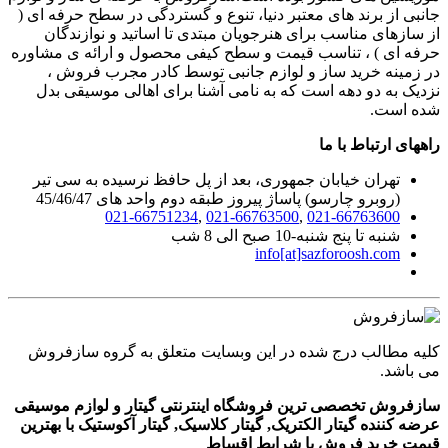
جانبی از برند های معتبر دنیا، تنوع و گستردگی در سطح حرفه ای (
از سازهای مناسب برای هنرجویان مبتدی تا اساتید و نوازندگان
حرفه ای ) ، تناسب قیمت و سطح کیفی محصول و ارائه ی مشاوره
در زمینه خرید ساز و لوازم جانبی توسط کادر مجرب فروش ،
نزدیک به دو دهه است که به نامی آشنا برای اهالی موسیقی بدل
شده است.
راههای ارتباط با ما
تهران خیابان جمهوری، بعد از پل حافظ نرسیده به سی تیر
(روبرو چارسو) پاساژ پیروز طبقه دوم واحد های 45/46/47
021-66751234
,
021-66763500
,
021-66763600
شنبه تا پنج شنبه-10 صبح الی 8 شب
info[at]sazforoosh.com
کلیه مطالب درج شده در این وبسایت متعلق به گروه سازفروش
می باشد.
سازفروش تخصصی ترین فروشگاه اینترنتی گیتار و لوازم موسیقی
عرضه کننده گیتار الکتریک, گیتار کلاسیک, گیتار آکوستیک با بهترین
قیمت خرید فروش با شرایط اقساط