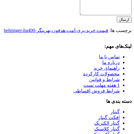
ارسال
برچسب ها:
قیمت-خرید-پری-امپ-هدفون-بهرینگر-behringer-ha400
لینک‌های مهم:
تماس با ما
درباره ما
راهنمای خرید
محصولات کارکرده
شرایط و قوانین
1 هفته مهلت تست
شرایط فروش اقساطی
دسته بندی ها
گیتار
افکت گیتار
گیتار الکتریک
گیتار کلاسیک