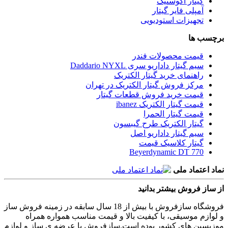
گیتار آکوستیک
آمپلی فایر گیتار
تجهیزات استودیویی
برچسب ها
قیمت محصولات فندر
سیم گیتار داداریو سری Daddario NYXL
راهنمای خرید گیتار الکتریک
مرکز فروش گیتار الکتریک در تهران
قیمت خرید فروش قطعات گیتار
قیمت گیتار الکتریک ibanez
قیمت گیتار الحمرا
گیتار الکتریک طرح گیبسون
سیم گیتار داداریو اصل
گیتار کلاسیک قیمت
Beyerdynamic DT 770
نماد اعتماد ملی
از ساز فروش بیشتر بدانید
فروشگاه سازفروش با بیش از 18 سال سابقه در زمینه فروش ساز
و لوازم موسیقی، با کیفیت بالا و قیمت مناسب همواره همراه
موزیسین های کشور بوده است.سازفروش با عرضه ی ساز و لوازم