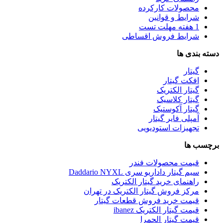
محصولات کارکرده
شرایط و قوانین
1 هفته مهلت تست
شرایط فروش اقساطی
دسته بندی ها
گیتار
افکت گیتار
گیتار الکتریک
گیتار کلاسیک
گیتار آکوستیک
آمپلی فایر گیتار
تجهیزات استودیویی
برچسب ها
قیمت محصولات فندر
سیم گیتار داداریو سری Daddario NYXL
راهنمای خرید گیتار الکتریک
مرکز فروش گیتار الکتریک در تهران
قیمت خرید فروش قطعات گیتار
قیمت گیتار الکتریک ibanez
قیمت گیتار الحمرا