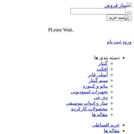
PLease Wait..
ورود
ثبت نام
دسته بندی ها
گیتار
افکت
آمپلی فایر
سیم گیتار
پیانو و کیبورد
تجهیزات استودیویی
دی جی
ساز و ادوات موسیقی
محصولات کارکرده
مقاله ها
خرید اقساطی
مقاله ها