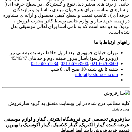
جانبی از برند های معتبر دنیا، تنوع و گستردگی در سطح حرفه ای (
از سازهای مناسب برای هنرجویان مبتدی تا اساتید و نوازندگان
حرفه ای ) ، تناسب قیمت و سطح کیفی محصول و ارائه ی مشاوره
در زمینه خرید ساز و لوازم جانبی توسط کادر مجرب فروش ،
نزدیک به دو دهه است که به نامی آشنا برای اهالی موسیقی بدل
شده است.
راههای ارتباط با ما
تهران خیابان جمهوری، بعد از پل حافظ نرسیده به سی تیر
(روبرو چارسو) پاساژ پیروز طبقه دوم واحد های 45/46/47
021-66751234
,
021-66763500
,
021-66763600
شنبه تا پنج شنبه-10 صبح الی 8 شب
info[at]sazforoosh.com
کلیه مطالب درج شده در این وبسایت متعلق به گروه سازفروش
می باشد.
سازفروش تخصصی ترین فروشگاه اینترنتی گیتار و لوازم موسیقی
عرضه کننده گیتار الکتریک, گیتار کلاسیک, گیتار آکوستیک با بهترین
قیمت خرید فروش با شرایط اقساط