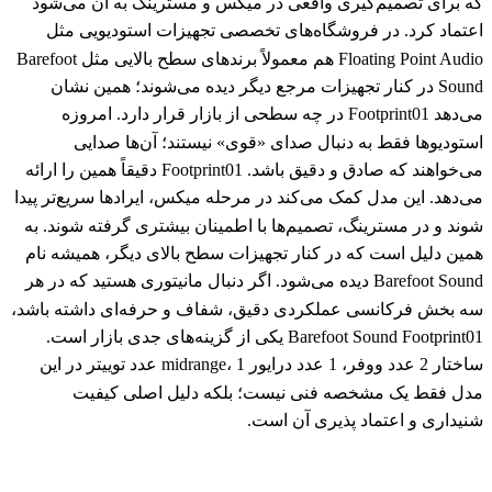
که برای تصمیم‌گیری واقعی در میکس و مسترینگ به آن می‌شود
اعتماد کرد. در فروشگاه‌های تخصصی تجهیزات استودیویی مثل
Floating Point Audio هم معمولاً برندهای سطح بالایی مثل Barefoot
Sound در کنار تجهیزات مرجع دیگر دیده می‌شوند؛ همین نشان
می‌دهد Footprint01 در چه سطحی از بازار قرار دارد. امروزه
استودیوها فقط به دنبال صدای «قوی» نیستند؛ آن‌ها صدایی
می‌خواهند که صادق و دقیق باشد. Footprint01 دقیقاً همین را ارائه
می‌دهد. این مدل کمک می‌کند در مرحله میکس، ایرادها سریع‌تر پیدا
شوند و در مسترینگ، تصمیم‌ها با اطمینان بیشتری گرفته شوند. به
همین دلیل است که در کنار تجهیزات سطح بالای دیگر، همیشه نام
Barefoot Sound دیده می‌شود. اگر دنبال مانیتوری هستید که در هر
سه بخش فرکانسی عملکردی دقیق، شفاف و حرفه‌ای داشته باشد،
Barefoot Sound Footprint01 یکی از گزینه‌های جدی بازار است.
ساختار 2 عدد ووفر، 1 عدد درایور midrange، 1 عدد توییتر در این
مدل فقط یک مشخصه فنی نیست؛ بلکه دلیل اصلی کیفیت
شنیداری و اعتماد پذیری آن است.