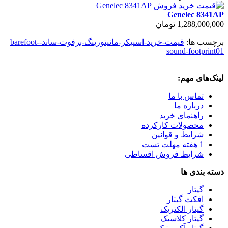
Genelec 8341AP
1,288,000,000 تومان
برچسب ها:
قیمت-خرید-اسپیکر-مانیتورینگ-برفوت-ساند-barefoot-
sound-footprint01
لینک‌های مهم:
تماس با ما
درباره ما
راهنمای خرید
محصولات کارکرده
شرایط و قوانین
1 هفته مهلت تست
شرایط فروش اقساطی
دسته بندی ها
گیتار
افکت گیتار
گیتار الکتریک
گیتار کلاسیک