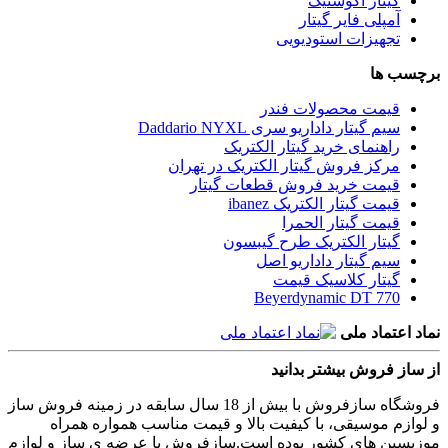
گیتار آکوستیک
آمپلی فایر گیتار
تجهیزات استودیویی
برچسب ها
قیمت محصولات فندر
سیم گیتار داداریو سری Daddario NYXL
راهنمای خرید گیتار الکتریک
مرکز فروش گیتار الکتریک در تهران
قیمت خرید فروش قطعات گیتار
قیمت گیتار الکتریک ibanez
قیمت گیتار الحمرا
گیتار الکتریک طرح گیبسون
سیم گیتار داداریو اصل
گیتار کلاسیک قیمت
Beyerdynamic DT 770
نماد اعتماد ملی
از ساز فروش بیشتر بدانید
فروشگاه سازفروش با بیش از 18 سال سابقه در زمینه فروش ساز
و لوازم موسیقی، با کیفیت بالا و قیمت مناسب همواره همراه
موزیسین های کشور بوده است.سازفروش با عرضه ی ساز و لوازم