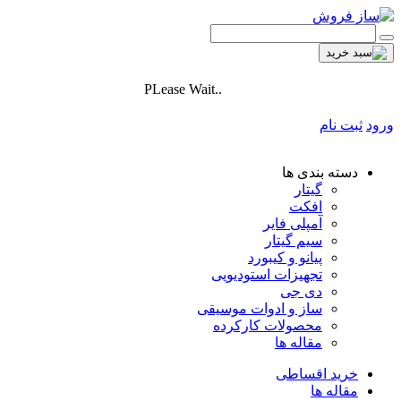
PLease Wait..
ورود
ثبت نام
دسته بندی ها
گیتار
افکت
آمپلی فایر
سیم گیتار
پیانو و کیبورد
تجهیزات استودیویی
دی جی
ساز و ادوات موسیقی
محصولات کارکرده
مقاله ها
خرید اقساطی
مقاله ها