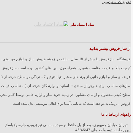
تجهیزات استودیویی
نماد اعتماد ملی
از ساز فروش بیشتر بدانید
فروشگاه سازفروش با بیش از 18 سال سابقه در زمینه فروش ساز و لوازم موسیقی، 
کیفیت بالا و قیمت مناسب همواره همراه موزیسین های کشور بوده است.سازفروش ب
عرضه ی ساز و لوازم جانبی از برند های معتبر دنیا، تنوع و گستردگی در سطح حرفه ای ( ا
سازهای مناسب برای هنرجویان مبتدی تا اساتید و نوازندگان حرفه ای ) ، تناسب قیمت 
سطح کیفی محصول و ارائه ی مشاوره در زمینه خرید ساز و لوازم جانبی توسط کادر مجر
فروش ، نزدیک به دو دهه است که به نامی آشنا برای اهالی موسیقی بدل شده است.
راههای ارتباط با ما
تهران خیابان جمهوری، بعد از پل حافظ نرسیده به سی تیر (روبرو چارسو) پاساژ
پیروز طبقه دوم واحد های 45/46/47