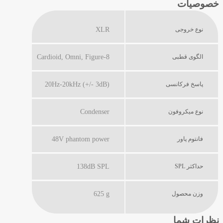
خصوصیات
نوع خروجی
XLR
الگوی قطبی
Cardioid, Omni, Figure-8
پاسخ فرکانسی
20Hz-20kHz (+/- 3dB)
نوع میکروفون
Condenser
فانتوم پاور
48V phantom power
حداکثر SPL
138dB SPL
وزن محصول
625 g
نظرات شما