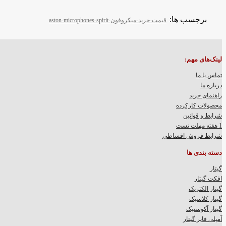
برچسب ها:
قیمت-خرید-میکروفون-aston-microphones-spirit
لینک‌های مهم:
تماس با ما
درباره ما
راهنمای خرید
محصولات کارکرده
شرایط و قوانین
1 هفته مهلت تست
شرایط فروش اقساطی
دسته بندی ها
گیتار
افکت گیتار
گیتار الکتریک
گیتار کلاسیک
گیتار آکوستیک
آمپلی فایر گیتار