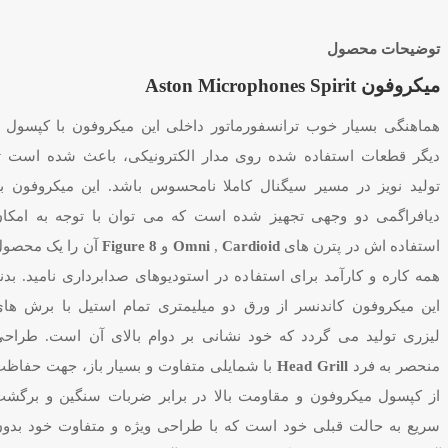
توضیحات محصول
میکروفون Aston Microphones Spirit
هماهنگی بسیار خوب ترانسفورماتور داخلی این میکروفون با کپسول 
دیگر قطعات استفاده شده روی مدار الکترونیکی، باعث شده است ت
تولید نویز در مسیر سیگنال کاملا نامحسوس باشد. این میکروفون ب
دیافراگمی دو وجهی تجهیز شده است که می توان با توجه به امکا
استفاده اش در پترن های
Cardioid
,
Omni
و
Figure 8
آن را یک محصو
همه کاره و کارآمد برای استفاده در استودیوهای صدابرداری نامید. بدن
این میکروفون کاندنسر از ورق دو میلیمتری تمام استیل با برش ها
لیزری تولید می گردد که خود نشانی بر دوام بالای آن است. طراح
منحصر به فرد
Head Grill
با شمایلی متفاوت و بسیار باز، جهت حفاظ
از کپسول میکروفون و مقاومت بالا در برابر ضربات سنگین و برگش
سریع به حالت قبلی خود است که با طراحی ویژه و متفاوت خود بدو