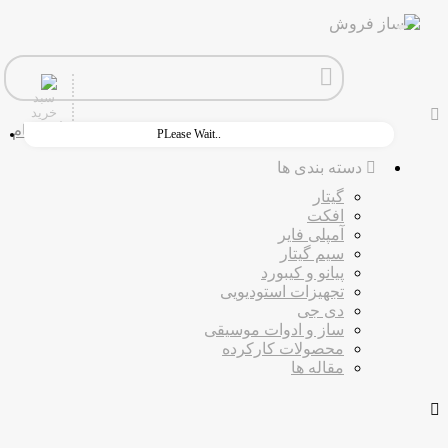
ورود
ثبت نام
PLease Wait..
دسته بندی ها
گیتار
افکت
آمپلی فایر
سیم گیتار
پیانو و کیبورد
تجهیزات استودیویی
دی جی
ساز و ادوات موسیقی
محصولات کارکرده
مقاله ها