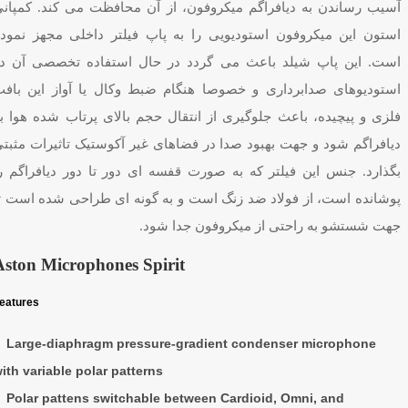
آسیب رساندن به دیافراگم میکروفون، از آن محافظت می کند. کمپان
استون این میکروفون استودیویی را به پاپ فیلتر داخلی مجهز نمود
است. این پاپ شیلد باعث می گردد در حال استفاده تخصصی آن د
استودیوهای صدابرداری و خصوصا هنگام ضبط وکال یا آواز این باف
فلزی و پیچیده، باعث جلوگیری از انتقال حجم بالای پرتاب شده هوا ب
دیافراگم شود و جهت بهبود صدا در فضاهای غیر آکوستیک تاثیرات مثبت
بگذارد. جنس این فیلتر که به صورت قفسه ای دور تا دور دیافراگم ر
پوشانده است، از فولاد ضد زنگ است و به گونه ای طراحی شده است ت
جهت شستشو به راحتی از میکروفون جدا شود.
Aston Microphones Spirit
eatures
Large-diaphragm pressure-gradient condenser microphone
ith variable polar patterns
Polar pattens switchable between Cardioid, Omni, and