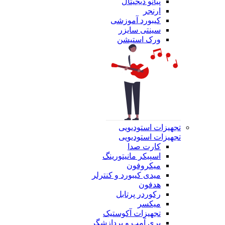
پیانو دیجیتال
ارنجر
کیبورد آموزشی
سینتی سایزر
ورک استیشن
تجهیزات استودیویی
تجهیزات استودیویی
کارت صدا
اسپیکر مانیتورینگ
میکروفون
میدی کیبورد و کنترلر
هدفون
رکوردر پرتابل
میکسر
تجهیزات آکوستیک
پری آمپ و پردازشگر