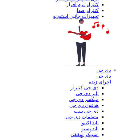
کنترلر نرم افزار
کنترلر صدا
تجهیزات جانبی استودیو
دی جی
دی جی
اجرای زنده
دی جی کنترلر
پلیر دی جی
میکسر دی جی
هدفون دی جی
دی جی ست
متعلقات دی جی
باند اکتیو
باند پسیو
اسپیکر سقفی