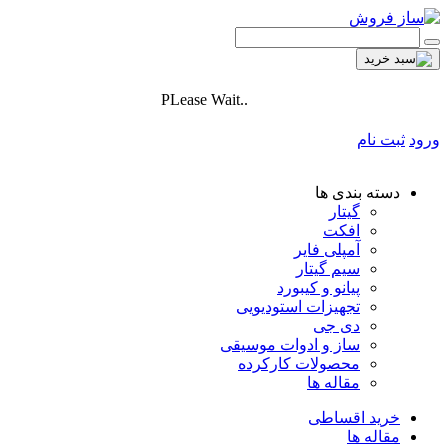
PLease Wait..
ورود
ثبت نام
دسته بندی ها
گیتار
افکت
آمپلی فایر
سیم گیتار
پیانو و کیبورد
تجهیزات استودیویی
دی جی
ساز و ادوات موسیقی
محصولات کارکرده
مقاله ها
خرید اقساطی
مقاله ها