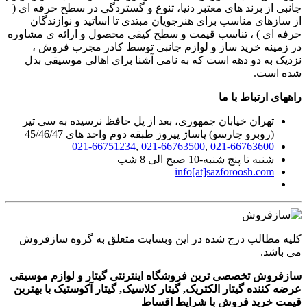
جانبی از برند های معتبر دنیا، تنوع و گستردگی در سطح حرفه ای (
از سازهای مناسب برای هنرجویان مبتدی تا اساتید و نوازندگان
حرفه ای ) ، تناسب قیمت و سطح کیفی محصول و ارائه ی مشاوره
در زمینه خرید ساز و لوازم جانبی توسط کادر مجرب فروش ،
نزدیک به دو دهه است که به نامی آشنا برای اهالی موسیقی بدل
شده است.
راههای ارتباط با ما
تهران خیابان جمهوری، بعد از پل حافظ نرسیده به سی تیر
(روبرو چارسو) پاساژ پیروز طبقه دوم واحد های 45/46/47
021-66751234
,
021-66763500
,
021-66763600
شنبه تا پنج شنبه-10 صبح الی 8 شب
info[at]sazforoosh.com
کلیه مطالب درج شده در این وبسایت متعلق به گروه سازفروش
می باشد.
سازفروش تخصصی ترین فروشگاه اینترنتی گیتار و لوازم موسیقی
عرضه کننده گیتار الکتریک, گیتار کلاسیک, گیتار آکوستیک با بهترین
قیمت خرید فروش با شرایط اقساط