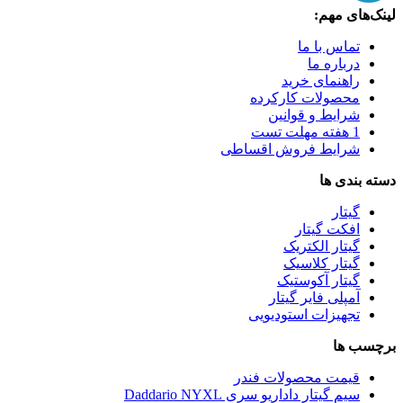
لینک‌های مهم:
تماس با ما
درباره ما
راهنمای خرید
محصولات کارکرده
شرایط و قوانین
1 هفته مهلت تست
شرایط فروش اقساطی
دسته بندی ها
گیتار
افکت گیتار
گیتار الکتریک
گیتار کلاسیک
گیتار آکوستیک
آمپلی فایر گیتار
تجهیزات استودیویی
برچسب ها
قیمت محصولات فندر
سیم گیتار داداریو سری Daddario NYXL