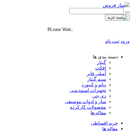
PLease Wait..
ورود
ثبت نام
دسته بندی ها
گیتار
افکت
آمپلی فایر
سیم گیتار
پیانو و کیبورد
تجهیزات استودیویی
دی جی
ساز و ادوات موسیقی
محصولات کارکرده
مقاله ها
خرید اقساطی
مقاله ها