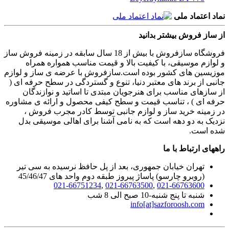
نماد اعتماد ملی
از ساز فروش بیشتر بدانید
فروشگاه سازفروش با بیش از 18 سال سابقه در زمینه فروش ساز
و لوازم موسیقی، با کیفیت بالا و قیمت مناسب همواره همراه
موزیسین های کشور بوده است.سازفروش با عرضه ی ساز و لوازم
جانبی از برند های معتبر دنیا، تنوع و گستردگی در سطح حرفه ای (
از سازهای مناسب برای هنرجویان مبتدی تا اساتید و نوازندگان
حرفه ای ) ، تناسب قیمت و سطح کیفی محصول و ارائه ی مشاوره
در زمینه خرید ساز و لوازم جانبی توسط کادر مجرب فروش ،
نزدیک به دو دهه است که به نامی آشنا برای اهالی موسیقی بدل
شده است.
راههای ارتباط با ما
تهران خیابان جمهوری، بعد از پل حافظ نرسیده به سی تیر
(روبرو چارسو) پاساژ پیروز طبقه دوم واحد های 45/46/47
021-66751234
,
021-66763500
,
021-66763600
شنبه تا پنج شنبه-10 صبح الی 8 شب
info[at]sazforoosh.com