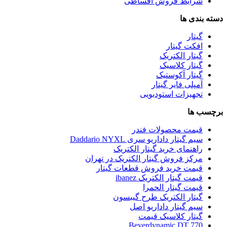
شرایط فروش اقساطی
دسته بندی ها
گیتار
افکت گیتار
گیتار الکتریک
گیتار کلاسیک
گیتار آکوستیک
آمپلی فایر گیتار
تجهیزات استودیویی
برچسب ها
قیمت محصولات فندر
سیم گیتار داداریو سری Daddario NYXL
راهنمای خرید گیتار الکتریک
مرکز فروش گیتار الکتریک در تهران
قیمت خرید فروش قطعات گیتار
قیمت گیتار الکتریک ibanez
قیمت گیتار الحمرا
گیتار الکتریک طرح گیبسون
سیم گیتار داداریو اصل
گیتار کلاسیک قیمت
Beyerdynamic DT 770