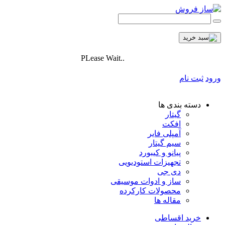
PLease Wait..
ورود
ثبت نام
دسته بندی ها
گیتار
افکت
آمپلی فایر
سیم گیتار
پیانو و کیبورد
تجهیزات استودیویی
دی جی
ساز و ادوات موسیقی
محصولات کارکرده
مقاله ها
خرید اقساطی