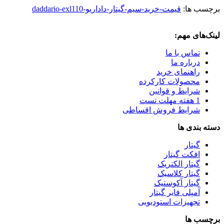
برچسب ها:
قیمت-خرید-سیم-گیتار-داداریو-daddario-exl110
لینک‌های مهم:
تماس با ما
درباره ما
راهنمای خرید
محصولات کارکرده
شرایط و قوانین
1 هفته مهلت تست
شرایط فروش اقساطی
دسته بندی ها
گیتار
افکت گیتار
گیتار الکتریک
گیتار کلاسیک
گیتار آکوستیک
آمپلی فایر گیتار
تجهیزات استودیویی
برچسب ها