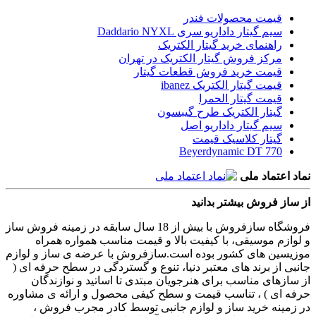
قیمت محصولات فندر
سیم گیتار داداریو سری Daddario NYXL
راهنمای خرید گیتار الکتریک
مرکز فروش گیتار الکتریک در تهران
قیمت خرید فروش قطعات گیتار
قیمت گیتار الکتریک ibanez
قیمت گیتار الحمرا
گیتار الکتریک طرح گیبسون
سیم گیتار داداریو اصل
گیتار کلاسیک قیمت
Beyerdynamic DT 770
نماد اعتماد ملی
از ساز فروش بیشتر بدانید
فروشگاه سازفروش با بیش از 18 سال سابقه در زمینه فروش ساز
و لوازم موسیقی، با کیفیت بالا و قیمت مناسب همواره همراه
موزیسین های کشور بوده است.سازفروش با عرضه ی ساز و لوازم
جانبی از برند های معتبر دنیا، تنوع و گستردگی در سطح حرفه ای (
از سازهای مناسب برای هنرجویان مبتدی تا اساتید و نوازندگان
حرفه ای ) ، تناسب قیمت و سطح کیفی محصول و ارائه ی مشاوره
در زمینه خرید ساز و لوازم جانبی توسط کادر مجرب فروش ،