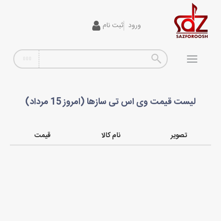
ورود
ثبت نام
گیتار
افکت
آمپلی فایر
لیست قیمت وی اس تی سازها (امروز 15 مرداد)
سیم گیتار
پیانو و کیبورد
تصویر
نام کالا
قیمت
تجهیزات استودیویی
دی جی
ساز و ادوات موسیقی
محصولات کارکرده