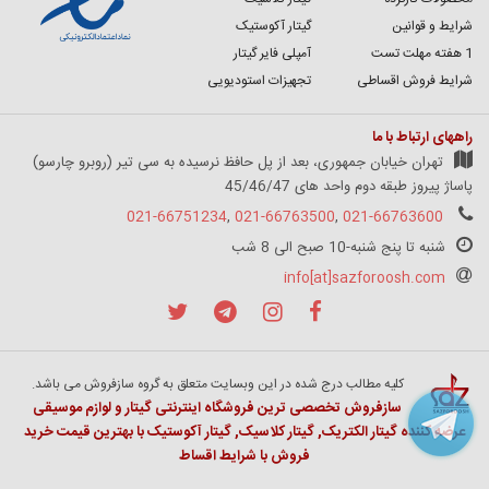
شرایط و قوانین
گیتار آکوستیک
1 هفته مهلت تست
آمپلی فایر گیتار
شرایط فروش اقساطی
تجهیزات استودیویی
راههای ارتباط با ما
تهران خیابان جمهوری، بعد از پل حافظ نرسیده به سی تیر (روبرو چارسو)
پاساژ پیروز طبقه دوم واحد های 45/46/47
021-66751234
,
021-66763500
,
021-66763600
شنبه تا پنج شنبه-10 صبح الی 8 شب
info[at]sazforoosh.com
کلیه مطالب درج شده در این وبسایت متعلق به گروه سازفروش می باشد.
سازفروش تخصصی ترین فروشگاه اینترنتی گیتار و لوازم موسیقی
عرضه کننده گیتار الکتریک, گیتار کلاسیک, گیتار آکوستیک با بهترین قیمت خرید
فروش با شرایط اقساط