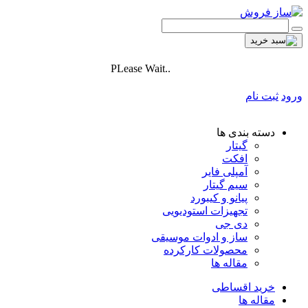
PLease Wait..
ورود
ثبت نام
دسته بندی ها
گیتار
افکت
آمپلی فایر
سیم گیتار
پیانو و کیبورد
تجهیزات استودیویی
دی جی
ساز و ادوات موسیقی
محصولات کارکرده
مقاله ها
خرید اقساطی
مقاله ها