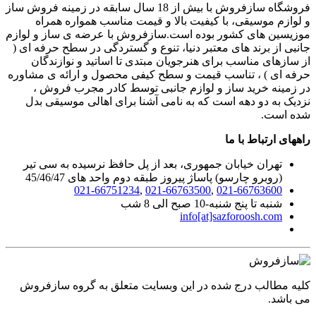
فروشگاه سازفروش با بیش از 18 سال سابقه در زمینه فروش ساز
و لوازم موسیقی، با کیفیت بالا و قیمت مناسب همواره همراه
موزیسین های کشور بوده است.سازفروش با عرضه ی ساز و لوازم
جانبی از برند های معتبر دنیا، تنوع و گستردگی در سطح حرفه ای (
از سازهای مناسب برای هنرجویان مبتدی تا اساتید و نوازندگان
حرفه ای ) ، تناسب قیمت و سطح کیفی محصول و ارائه ی مشاوره
در زمینه خرید ساز و لوازم جانبی توسط کادر مجرب فروش ،
نزدیک به دو دهه است که به نامی آشنا برای اهالی موسیقی بدل
شده است.
راههای ارتباط با ما
تهران خیابان جمهوری، بعد از پل حافظ نرسیده به سی تیر
(روبرو چارسو) پاساژ پیروز طبقه دوم واحد های 45/46/47
021-66751234
,
021-66763500
,
021-66763600
شنبه تا پنج شنبه-10 صبح الی 8 شب
info[at]sazforoosh.com
کلیه مطالب درج شده در این وبسایت متعلق به گروه سازفروش
می باشد.