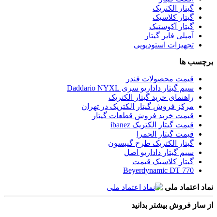
گیتار الکتریک
گیتار کلاسیک
گیتار آکوستیک
آمپلی فایر گیتار
تجهیزات استودیویی
برچسب ها
قیمت محصولات فندر
سیم گیتار داداریو سری Daddario NYXL
راهنمای خرید گیتار الکتریک
مرکز فروش گیتار الکتریک در تهران
قیمت خرید فروش قطعات گیتار
قیمت گیتار الکتریک ibanez
قیمت گیتار الحمرا
گیتار الکتریک طرح گیبسون
سیم گیتار داداریو اصل
گیتار کلاسیک قیمت
Beyerdynamic DT 770
نماد اعتماد ملی
از ساز فروش بیشتر بدانید