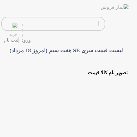
گیتار
ورود
ثبت نام
افکت
لیست قیمت سری SE هفت سیم (امروز 18 مرداد)
آمپلی فایر
سیم گیتار
تصویر
نام کالا
قیمت
پیانو و کیبورد
تجهیزات استودیویی
دی جی
ساز و ادوات موسیقی
محصولات کارکرده