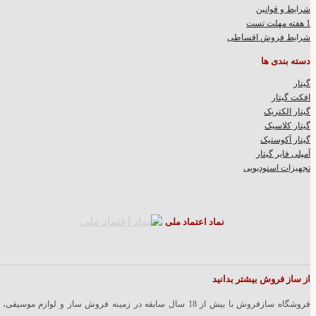
شرایط و قوانین
1 هفته مهلت تست
شرایط فروش اقساطی
دسته بندی ها
گیتار
افکت گیتار
گیتار الکتریک
گیتار کلاسیک
گیتار آکوستیک
آمپلی فایر گیتار
تجهیزات استودیویی
نماد اعتماد ملی
از ساز فروش بیشتر بدانید
فروشگاه سازفروش با بیش از 18 سال سابقه در زمینه فروش ساز و لوازم موسیقی، 