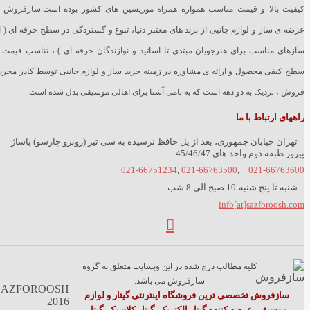
کیفیت بالا و قیمت مناسب همواره همراه موزیسین های کشور بوده است.سازفروش ب
عرضه ی ساز و لوازم جانبی از برند های معتبر دنیا، تنوع و گستردگی در سطح حرفه ای ( ا
سازهای مناسب برای هنرجویان مبتدی تا اساتید و نوازندگان حرفه ای ) ، تناسب قیمت 
سطح کیفی محصول و ارائه ی مشاوره در زمینه خرید ساز و لوازم جانبی توسط کادر مجر
فروش ، نزدیک به دو دهه است که به نامی آشنا برای اهالی موسیقی بدل شده است.
راههای ارتباط با ما
تهران خیابان جمهوری، بعد از پل حافظ نرسیده به سی تیر (روبرو چارسو) پاساژ
پیروز طبقه دوم واحد های 45/46/47
021-66751234
,
021-66763500
,
021-66763600
شنبه تا پنج شنبه-10 صبح الی 8 شب
info[at]sazforoosh.com
کلیه مطالب درج شده در این وبسایت متعلق به گروه
سازفروش می باشد.
SAZFOROOSH
سازفروش تخصصی ترین فروشگاه اینترنتی گیتار و لوازم
2016
موسیقی عرضه کننده گیتار الکتریک, گیتار کلاسیک, گیتار