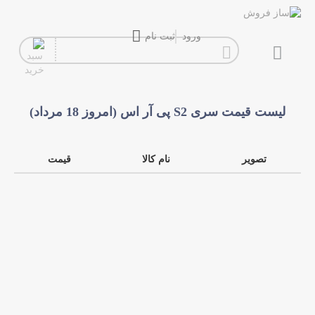
ورود
ثبت نام
گیتار
افکت
لیست قیمت سری S2 پی آر اس (امروز 18 مرداد)
آمپلی فایر
سیم گیتار
تصویر
نام کالا
قیمت
پیانو و کیبورد
تجهیزات استودیویی
دی جی
ساز و ادوات موسیقی
محصولات کارکرده