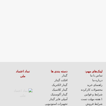
مقاله ها
لینک‌های مهم:
دسته بندی ها
نماد اعتماد
تماس با ما
گیتار
ملی
درباره ما
افکت گیتار
راهنمای خرید
گیتار الکتریک
محصولات کارکرده
گیتار کلاسیک
شرایط و قوانین
گیتار آکوستیک
1 هفته مهلت تست
آمپلی فایر گیتار
شرایط فروش
تجهیزات استودیویی