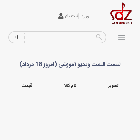
ورود
ثبت نام
گیتار
افکت
آمپلی فایر
لیست قیمت ویدیو آموزشی (امروز 18 مرداد)
سیم گیتار
پیانو و کیبورد
تصویر
نام کالا
قیمت
تجهیزات استودیویی
دی جی
ساز و ادوات موسیقی
محصولات کارکرده