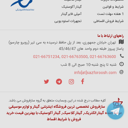
شرایط و قوانین
گیتار آکوستیک
1 هفته مهلت تست
آمپلی فایر گیتار
شرایط فروش اقساطی
تجهیزات استودیویی
راههای ارتباط با ما
تهران خیابان جمهوری، بعد از پل حافظ نرسیده به سی تیر (روبرو چارسو)
پاساژ پیروز طبقه دوم واحد های 45/46/47
021-66751234
,
021-66763500
,
021-66763600
شنبه تا پنج شنبه-10 صبح الی 8 شب
info[at]sazforoosh.com
کلیه مطالب درج شده در این وبسایت متعلق به گروه سازفروش می باشد.
سازفروش تخصصی ترین فروشگاه اینترنتی گیتار و لوازم موسیقی
عرضه کننده گیتار الکتریک, گیتار کلاسیک, گیتار آکوستیک با بهترین قیمت خرید
فروش با شرایط اقساط