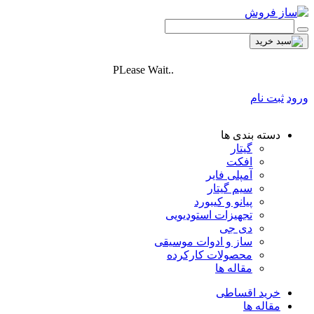
PLease Wait..
ورود
ثبت نام
دسته بندی ها
گیتار
افکت
آمپلی فایر
سیم گیتار
پیانو و کیبورد
تجهیزات استودیویی
دی جی
ساز و ادوات موسیقی
محصولات کارکرده
مقاله ها
خرید اقساطی
مقاله ها