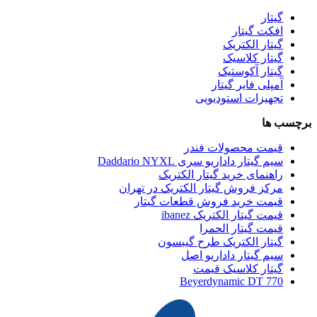
گیتار
افکت گیتار
گیتار الکتریک
گیتار کلاسیک
گیتار آکوستیک
آمپلی فایر گیتار
تجهیزات استودیویی
برچسب ها
قیمت محصولات فندر
سیم گیتار داداریو سری Daddario NYXL
راهنمای خرید گیتار الکتریک
مرکز فروش گیتار الکتریک در تهران
قیمت خرید فروش قطعات گیتار
قیمت گیتار الکتریک ibanez
قیمت گیتار الحمرا
گیتار الکتریک طرح گیبسون
سیم گیتار داداریو اصل
گیتار کلاسیک قیمت
Beyerdynamic DT 770