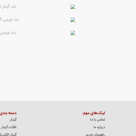
بند گیتار Shining Sound Tarpaulin Guitar Strap Pink
بند چرمی گیتار  WIDE LTH Black Brown
بند چرمی گیتار 01 Black Brown
لینک‌های مهم:
دسته بندی
تماس با ما
گیتار
درباره ما
افکت گیتار
راهنمای خرید
گیتار الکتری