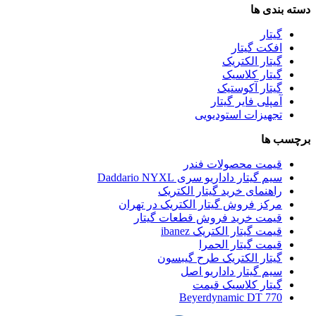
دسته بندی ها
گیتار
افکت گیتار
گیتار الکتریک
گیتار کلاسیک
گیتار آکوستیک
آمپلی فایر گیتار
تجهیزات استودیویی
برچسب ها
قیمت محصولات فندر
سیم گیتار داداریو سری Daddario NYXL
راهنمای خرید گیتار الکتریک
مرکز فروش گیتار الکتریک در تهران
قیمت خرید فروش قطعات گیتار
قیمت گیتار الکتریک ibanez
قیمت گیتار الحمرا
گیتار الکتریک طرح گیبسون
سیم گیتار داداریو اصل
گیتار کلاسیک قیمت
Beyerdynamic DT 770