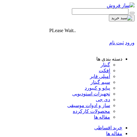
PLease Wait..
ورود
ثبت نام
دسته بندی ها
گیتار
افکت
آمپلی فایر
سیم گیتار
پیانو و کیبورد
تجهیزات استودیویی
دی جی
ساز و ادوات موسیقی
محصولات کارکرده
مقاله ها
خرید اقساطی
مقاله ها