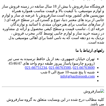
فروشگاه سازفروش با بیش از 18 سال سابقه در زمینه فروش ساز
و لوازم موسیقی، با کیفیت بالا و قیمت مناسب همواره همراه
موزیسین های کشور بوده است.سازفروش با عرضه ی ساز و لوازم
جانبی از برند های معتبر دنیا، تنوع و گستردگی در سطح حرفه ای (
از سازهای مناسب برای هنرجویان مبتدی تا اساتید و نوازندگان
حرفه ای ) ، تناسب قیمت و سطح کیفی محصول و ارائه ی مشاوره
در زمینه خرید ساز و لوازم جانبی توسط کادر مجرب فروش ،
نزدیک به دو دهه است که به نامی آشنا برای اهالی موسیقی بدل
شده است.
راههای ارتباط با ما
تهران خیابان جمهوری، بعد از پل حافظ نرسیده به سی تیر
(روبرو چارسو) پاساژ پیروز طبقه دوم واحد های 45/46/47
021-66751234
,
021-66763500
,
021-66763600
شنبه تا پنج شنبه-10 صبح الی 8 شب
info[at]sazforoosh.com
کلیه مطالب درج شده در این وبسایت متعلق به گروه سازفروش
می باشد.