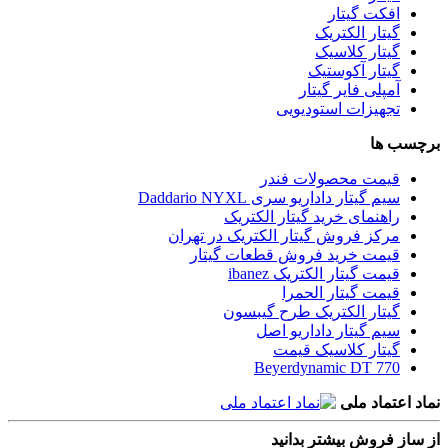
افکت گیتار
گیتار الکتریک
گیتار کلاسیک
گیتار آکوستیک
آمپلی فایر گیتار
تجهیزات استودیویی
برچسب ها
قیمت محصولات فندر
سیم گیتار داداریو سری Daddario NYXL
راهنمای خرید گیتار الکتریک
مرکز فروش گیتار الکتریک در تهران
قیمت خرید فروش قطعات گیتار
قیمت گیتار الکتریک ibanez
قیمت گیتار الحمرا
گیتار الکتریک طرح گیبسون
سیم گیتار داداریو اصل
گیتار کلاسیک قیمت
Beyerdynamic DT 770
نماد اعتماد ملی
از ساز فروش بیشتر بدانید