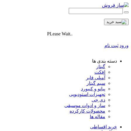
PLease Wait..
ورود
ثبت نام
دسته بندی ها
گیتار
افکت
آمپلی فایر
سیم گیتار
پیانو و کیبورد
تجهیزات استودیویی
دی جی
ساز و ادوات موسیقی
محصولات کارکرده
مقاله ها
خرید اقساطی