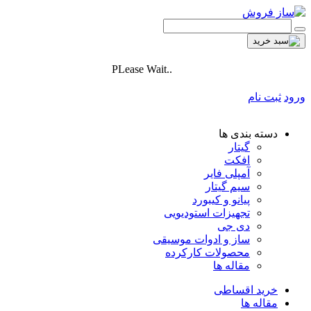
PLease Wait..
ورود
ثبت نام
دسته بندی ها
گیتار
افکت
آمپلی فایر
سیم گیتار
پیانو و کیبورد
تجهیزات استودیویی
دی جی
ساز و ادوات موسیقی
محصولات کارکرده
مقاله ها
خرید اقساطی
مقاله ها