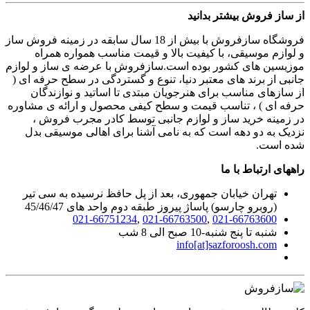
از ساز فروش بیشتر بدانید
فروشگاه سازفروش با بیش از 18 سال سابقه در زمینه فروش ساز
و لوازم موسیقی، با کیفیت بالا و قیمت مناسب همواره همراه
موزیسین های کشور بوده است.سازفروش با عرضه ی ساز و لوازم
جانبی از برند های معتبر دنیا، تنوع و گستردگی در سطح حرفه ای (
از سازهای مناسب برای هنرجویان مبتدی تا اساتید و نوازندگان
حرفه ای ) ، تناسب قیمت و سطح کیفی محصول و ارائه ی مشاوره
در زمینه خرید ساز و لوازم جانبی توسط کادر مجرب فروش ،
نزدیک به دو دهه است که به نامی آشنا برای اهالی موسیقی بدل
شده است.
راههای ارتباط با ما
تهران خیابان جمهوری، بعد از پل حافظ نرسیده به سی تیر
(روبرو چارسو) پاساژ پیروز طبقه دوم واحد های 45/46/47
021-66751234
,
021-66763500
,
021-66763600
شنبه تا پنج شنبه-10 صبح الی 8 شب
info[at]sazforoosh.com