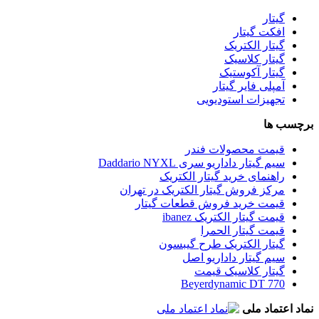
گیتار
افکت گیتار
گیتار الکتریک
گیتار کلاسیک
گیتار آکوستیک
آمپلی فایر گیتار
تجهیزات استودیویی
برچسب ها
قیمت محصولات فندر
سیم گیتار داداریو سری Daddario NYXL
راهنمای خرید گیتار الکتریک
مرکز فروش گیتار الکتریک در تهران
قیمت خرید فروش قطعات گیتار
قیمت گیتار الکتریک ibanez
قیمت گیتار الحمرا
گیتار الکتریک طرح گیبسون
سیم گیتار داداریو اصل
گیتار کلاسیک قیمت
Beyerdynamic DT 770
نماد اعتماد ملی