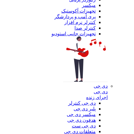
میکسر
تجهیزات آکوستیک
پری آمپ و پردازشگر
کنترلر نرم افزار
کنترلر صدا
تجهیزات جانبی استودیو
دی جی
دی جی
اجرای زنده
دی جی کنترلر
پلیر دی جی
میکسر دی جی
هدفون دی جی
دی جی ست
متعلقات دی جی