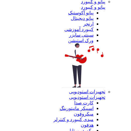
پیانو و کیبورد
پیانو و کیبورد
پیانو آکوستیک
پیانو دیجیتال
ارنجر
کیبورد آموزشی
سینتی سایزر
ورک استیشن
تجهیزات استودیویی
تجهیزات استودیویی
کارت صدا
اسپیکر مانیتورینگ
میکروفون
میدی کیبورد و کنترلر
هدفون
رکوردر پرتابل