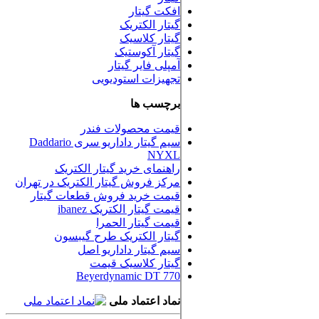
افکت گیتار
گیتار الکتریک
گیتار کلاسیک
گیتار آکوستیک
آمپلی فایر گیتار
تجهیزات استودیویی
برچسب ها
قیمت محصولات فندر
سیم گیتار داداریو سری Daddario
NYXL
راهنمای خرید گیتار الکتریک
مرکز فروش گیتار الکتریک در تهران
قیمت خرید فروش قطعات گیتار
قیمت گیتار الکتریک ibanez
قیمت گیتار الحمرا
گیتار الکتریک طرح گیبسون
سیم گیتار داداریو اصل
گیتار کلاسیک قیمت
Beyerdynamic DT 770
نماد اعتماد ملی