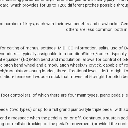
oard, which provides for up to 1266 different pitches possible thro
nd number of keys, each with their own benefits and drawbacks. Ge
others are less common, both in 
for editing of menus, settings, MIDI CC information, splits, use of 
ncoders— typically assignable to a functionSliders/faders: typica
rol equalizer (EQ)Pitch bend and modulation: allows for control of pi
ed pitch bend wheel and a modulation wheelX/Y joytick: capable of rot
h/modulation: spring-loaded, three-directional lever— left-to-right f
lation: tensioned wooden stick that moves left-to-right for pitch 
 foot controllers, of which there are four main types: piano pedals,
edal (two types) or up to a full grand piano-style triple pedal, with 
end a message when the pedal is on or off. Continuous sustain pedal
ing for realistic tracking of the pedal's movement (provided the con