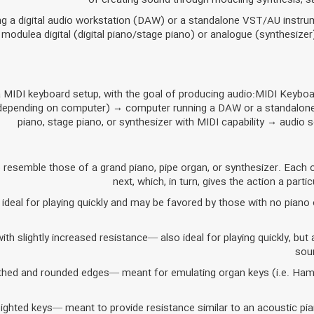
g a digital audio workstation (DAW) or a standalone VST/AU instrume
modulea digital (digital piano/stage piano) or analogue (synthesizer
a MIDI keyboard setup, with the goal of producing audio:MIDI Keybo
, depending on computer) → computer running a DAW or a standalon
piano, stage piano, or synthesizer with MIDI capability → audio
 resemble those of a grand piano, pipe organ, or synthesizer. Each o
next, which, in turn, gives the action a partic
ideal for playing quickly and may be favored by those with no piano 
ith slightly increased resistance— also ideal for playing quickly, bu
sou
thed and rounded edges— meant for emulating organ keys (i.e. Hamm
ighted keys— meant to provide resistance similar to an acoustic piano