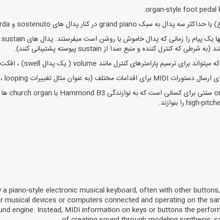
رل کننده و منبع صدا از sustain پیوسته پشتیبانی کنند).
y a piano-style electronic musical keyboard, often with other buttons
r musical devices or computers connected and operating on the sa
und engine. Instead, MIDI information on keys or buttons the perfor
of creating sound through modeling synthesis, s