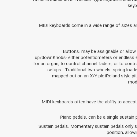
keyb
MIDI keyboards come in a wide range of sizes a
Buttons: may be assignable or allow 
up/downKnobs: either potentiometers or endless e
for an organ, to control channel faders, or to cont
setups...Traditional two wheels: spring-load
mapped out on an X/Y plotRoland-style pitc
modu
MIDI keyboards often have the ability to accept
Piano pedals: can be a single sustain p
Sustain pedals: Momentary sustain pedals only s
position, allow