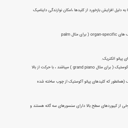
اما به دلیل افزایش بازخورد از کلیدها ،امکان نوازندگی داینامیک
کلیدهای نیمه سنگین با لبه های صاف و گرد، مشابه کلیدهای organ ( به طور مثال organ Hammond B-3) و بسیار ایده آل برای نوازندگی تکنیک های organ-specific ( برای مثال palm
عملکرد چکشی درجه بندی شده: عملکرد چکشی با مقاومت درجه بندی شده- کلیدهای بالایی سبک تر از کلیدهای پایینی هستند و مشابه پیانوهای آکوستیک ( برای مثال grand piano ) میباشند ، با حرکت از بالا
 (همانطور که کلیدهای پیانو آکوستیک از چوب ساخته شده
. در حال حاضر برخی از کیبوردهای سطح بالا دارای سنسورهای سه گانه هستند و