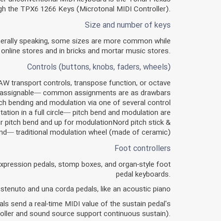
ugh the TPX6 1266 Keys (Microtonal MIDI Controller).
Size and number of keys
nerally speaking, some sizes are more common while
online stores and in bricks and mortar music stores.
Controls (buttons, knobs, faders, wheels)
DAW transport controls, transpose function, or octave
lly assignable— common assignments are as drawbars
tch bending and modulation via one of several control
ation in a full circle— pitch bend and modulation are
or pitch bend and up for modulationNord pitch stick &
bend— traditional modulation wheel (made of ceramic)
Foot controllers
 expression pedals, stomp boxes, and organ-style foot
pedal keyboards.
sostenuto and una corda pedals, like an acoustic piano
s send a real-time MIDI value of the sustain pedal's
troller and sound source support continuous sustain).