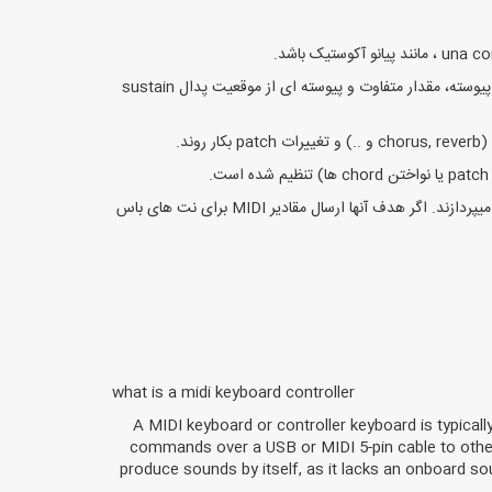
پدال های sustain: پدال های sustain آنی (Momentary) تنها یک پیام را زمانی که پدال خاموش یا روشن است میفرستند. پدال های sustain پیوسته، مقدار متفاوت و پیوسته ای از موقعیت پدال sustain
Organ foot pedal keyboards : کیبوردهای دارای پدال organ سنتی برای کسانی است که به نوازندگی Hammond B3 یا church organ ها میپردازند. اگر هدف آنها ارسال مقادیر MIDI برای نت های باس
what is a midi keyboard controller
A MIDI keyboard or controller keyboard is typicall
commands over a USB or MIDI 5-pin cable to othe
produce sounds by itself, as it lacks an onboard so