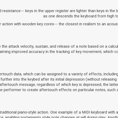
sistance— keys in the upper register are lighter than keys in the l
as one descends the keyboard from high to 
ction with wooden key cores— the closest in realism to an acousti
e the attack velocity, sustain, and release of a note based on a ca
laiming improved accuracy in the tracking of key movement, which co
ouch data, which can be assigned to a variety of effects, including
urther into the keybed after its initial depression (without releasi
ftertouch message, regardless of which key is depressed; the latte
e performer to create aftertouch effects on particular notes, such
 traditional piano-style action. One example of a MIDI keyboard with 
ace, enabling portamento style note changes at will during play. Ano