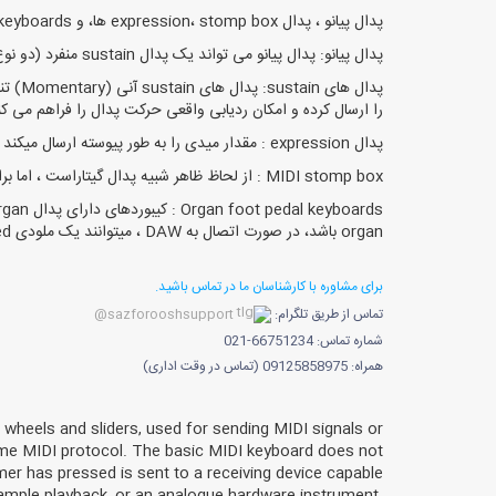
پدال پیانو ، پدال expression، stomp box ها، و organ-style foot pedal keyboards.
پدال پیانو: پدال پیانو می تواند یک پدال sustain منفرد (دو نوع) یا حداکثر سه پدال به سبک grand piano در کنار پدال های sostenuto و una corda ، مانند پیانو آکوستیک باشد.
را ارسال کرده و امکان ردیابی واقعی حرکت پدال را فراهم می کنند (به شرطی که کنت
پدال expression : مقدار میدی را به طور پیوسته ارسال میکند که میتواند برای ترسیم پارامترهای کنترل مانند volume ( یک پدال swell) ، افکت (chorus, reverb و ..) و تغییرات patch بکار روند.
MIDI stomp box : از لحاظ ظاهر شبیه پدال گیتاراست ، اما برای ارسال دستورات MIDI برای اقدامات مختلف (به عنوان مثال تغییرات patch ، looping یا نواختن chord ها) تنظیم شده است.
organ باشد، در صورت اتصال به DAW ، میتوانند یک ملودی high-pitched را بنوازند.
برای مشاوره با کارشناسان ما در تماس باشید.
تماس از طریق تلگرام:
sazforooshsupport@
شماره تماس: 66751234-021
همراه: 09125858975 (تماس در وقت اداری)
, wheels and sliders, used for sending MIDI signals or
me MIDI protocol. The basic MIDI keyboard does not
mer has pressed is sent to a receiving device capable
ample playback, or an analogue hardware instrument.