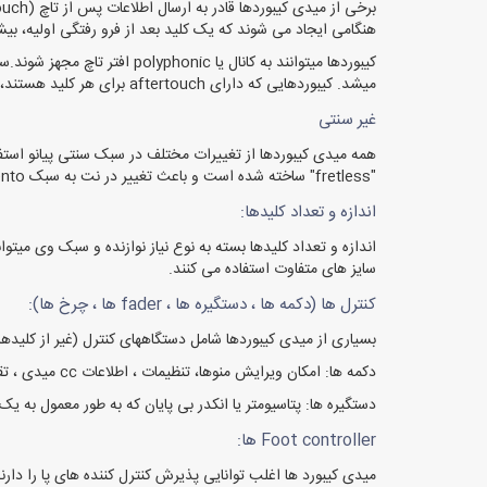
هنگامی ایجاد می شوند که یک کلید بعد از فرو رفتگی اولیه، بی
میشد. کیبوردهایی که دارای aftertouch برای هر کلید هستند، قادر به ایجاد افکت بر روی یک نت خاص می باشند، مانند تأکید بر یک نت ملودی با ادامه فشار دادن آن.
غیر سنتی
"fretless" ساخته شده است و باعث تغییر در نت به سبک portamento در هنگام نوازندگی میشود.
اندازه و تعداد کلیدها:
اندازه و تعداد کلیدها بسته به نوع نیاز نوازنده و سبک وی میتوا
سایز های متفاوت استفاده می کنند.
کنترل ها (دکمه ها ، دستگیره ها ، fader ها ، چرخ ها):
بسیاری از میدی کیبوردها شامل دستگاههای کنترل (غیر از کلیدها) هستند که ممکن است امکان دستکاری در کنتر
دکمه ها: امکان ویرایش منوها، تنظیمات ، اطلاعات cc میدی ، تقسیم ها ، کنترل های انتقال DAW، عملکرد انتقال یا افزایش/کاهش اکتاو را فراهم آورد.
دستگیره ها: پتاسیومتر یا انکدر بی پایان که به طور معمول به ی
Foot controller ها:
میدی کیبورد ها اغلب توانایی پذیرش کنترل کننده های پا را دارن