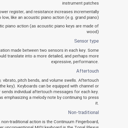
instrument patches
ower register, and resistance increases incrementally
low, like an acoustic piano action (e.g. grand piano)
c piano action (as acoustic piano keys are made of
wood)
Sensor type
lculation made between two sensors in each key. Some
uld translate into a more detailed, and perhaps more
expressive, performance.
Aftertouch
: vibrato, pitch bends, and volume swells. Aftertouch
ng the key). Keyboards can be equipped with channel or
r sends individual aftertouch messages for each key.
 as emphasizing a melody note by continuing to press
it.
Non-traditional
a non-traditional action is the Continuum Fingerboard,
ther unconventional MIDI keyboard is the Tonal Plexus