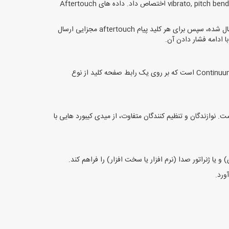
برخی از میدی کیبوردها قادر به ارسال اطلاعات پس از تاچ (Aftertouch) هستند که میتوان آنها را به انواع افکت ها از جمله : vibrato, pitch bends, volume swells اختصاص داد. داده های Aftertouch
کیبوردها میتوانند به کانال یا polyphonic افتر تاچ مجهز شوند.سابقا، صرف نظر از اینکه کدام کلید فشرده شده است، تنها یک پیام aftertouch ارسال شده، سپس برای هر کلید پیام aftertouch مجزایی ارسال
همه میدی کیبوردها از تغییرات مختلف در سبک سنتی پیانو استفاده نمی کنند. یک نمونه از میدی کیبورد با یک عملکرد غیر سنتی ، Continuum Fingerboard است که بر روی یک رابط صفحه کلید از نوع
ست. نوازندگان و تنظیم کنندگان متفاوت، از میدی کیبورد هایی با