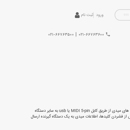
ورود
ثبت نام
|
۰۲۱-۶۶۷۶۳۵۰۰
۰۲۱-۶۶۷۶۳۶۰۰
میدی کیبورد کنترلر یک کیبورد الکترونیکی به سبک پیانو است، که اغلب همراه با سایر دکمه ها، چرخ ها و اسلایدرها، برای ارسال دستورات یا سیگنال های میدی از طریق کابل MIDI 5-pin یا usb به سایر دستگاه
 صدای onboard، خودش صدایی تولید نمیکند. در عوض، پس از فشردن کلیدها، اطلاعات میدی به یک دستگاه گیرنده ارسال