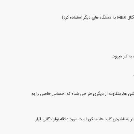
به کار میرود.
 تشابه آنها با پیانو های بزرگ، pipe organ یا synthesizer میشود.هر نوع از این اکشن ها، متفاوت از دیگری طراحی شده که احساس خاصی را به
تر به فشردن کلید ها، ممکن است مورد علاقه نوازندگانی قرار