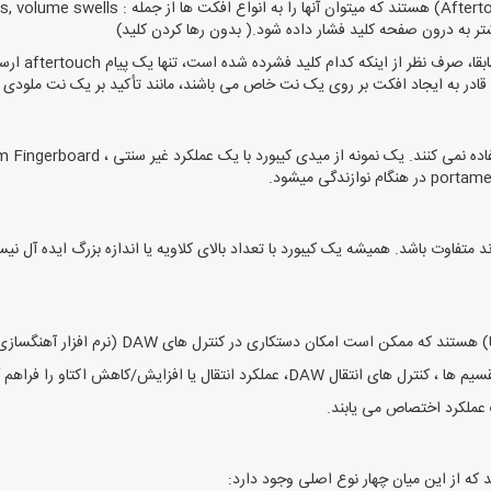
شتر به درون صفحه کلید فشار داده شود.( بدون رها کردن کلید)
ند متفاوت باشد. همیشه یک کیبورد با تعداد بالای کلاویه یا اندازه بزرگ ایده آل نی
ل های DAW (نرم افزار آهنگسازی) و یا ژنراتور صدا (نرم افزار یا سخت افزار) را فراهم کند.
ک عملکرد اختصاص می یابند.
د که از این میان چهار نوع اصلی وجود دارد: