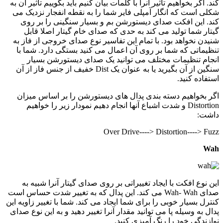
کند. اگر بخواهیم تاثیر آنرا با کلمات بیان کنیم باید بگوییم تاثیر آن به
شکلی است که انگار آمپلی فایر شما را به نقطه انفجار نزدیک می
کند. این افکت صدای دیستورشن بم و بسیار سنگینی را بر روی
گیتار شما تولید می کند به حدی که صدای خام گیتار اصلا قابل
شنیدن نخواهد بود. با تمام این تفاسیر نوع صدای خروجی از فاز به
تنظیماتی که شما بر روی آن اعمال می کنید بستگی دارد. شما با
انجام تنظیمات مختلف می توانید یک صدای دیستورشن بسیار
سنگین از آن بگیرید یا به عنوان یک Dist خفیف از جنس فاز از آن
استفاده کنید.
اگر بخواهیم دسته بندی پدال های دیستورشن را بر اساس میزان
Distortion و شدت اشباع آنها انجام دهیم نمودار زیر را خواهیم
داشت:
Over Drive----> Distortion----> Fuzz
Wah
این نوع افکت با ایجاد تغییراتی بر روی صدای گیتار آنرا شبیه به
صدای Wah- Wah می کند. این پدال که به تغییر شدت حساس است
کنترل بسیار خوبی را برای شما ایجاد می کند. شما با تغییر زاویه این
پدال به وسیله پا می توانید مقدار آنرا تغییر دهید و به این نوع صدای
نوازندگی خود را رنگ آمیزی کنید.