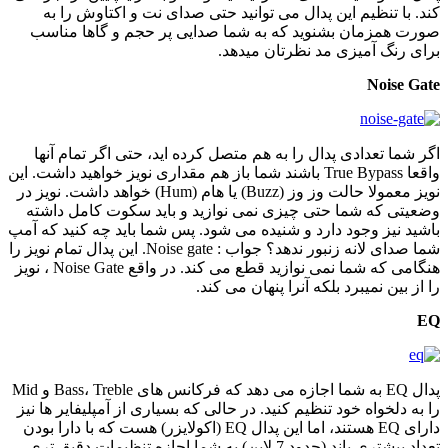
کند. با تنظیم این پدال می توانید حتی صدای نت و اکتاوش را به
صورت همزمان بشنوید که به شما صدایی پر حجم و گاها مناسب
برای رنگ آمیزی مد نظرتان میدهد.
Noise Gate
اگر شما تعدادی پدال را به هم متصل کرده اید، حتی اگر تمام آنها
واقعا True Bypass باشند شما باز هم مقداری نویز خواهید داشت. این
نویز معمولا حالت وز وز (Buzz) یا هام (Hum) خواهد داشت. نویز در
وضعیتی که شما حتی چیزی نمی نوازید و باید سکوت کامل داشته
باشید نیز وجود دارد و شنیده می شود. پس شما باید چه کنید که آمپ
شما صدای لانه زنبور ندهد؟ جواب : Noise gate. این پدال تمام نویز را
هنگامی که شما نمی نوازید قطع می کند. در واقع Noise Gate ، نویز
را از بین نمیبرد بلکه آنرا پنهان می کند.
EQ
پدال EQ به شما اجازه می دهد که فرکانس های Bass، Treble و Mid
را به دلخواه خود تنظیم کنید. در حالی که بسیاری از آمپلیفایر ها نیز
دارای EQ هستند، اما این پدال EQ (اکولایزر) هست که با دارا بودن
تعداد بیشتری باند (حدود 7 لاین) به شما اجازه تنظیمات دقیق تری