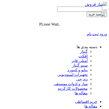
PLease Wait..
ورود
ثبت نام
دسته بندی ها
گیتار
افکت
آمپلی فایر
سیم گیتار
پیانو و کیبورد
تجهیزات استودیویی
دی جی
ساز و ادوات موسیقی
محصولات کارکرده
مقاله ها
خرید اقساطی
مقاله ها