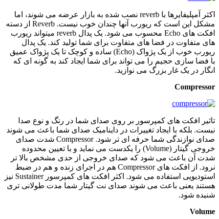
اکثر آمپلیفایرها با reverb نصب شده به بازار عرضه می شوند، اما
مشکل این است که ریورب آنها چندان خوب نیست. Reverb از دسته
افکت های Echo محسوب می شود. یک پدال reverb میتواند ریورب
های متفاوت در فضا های متفاوت برای شما تولید کند. یک پدال
ریورب خوب از یک پژواک (Echo) ساده و کوچک تا یک پژواک عمیق
با فضا سازی حجیم را می تواند برای شما ایجاد کند به گونه ای که
انگار در یک غار بزرگ می نوازید.
Compressor
تاثیر افکت های کمپرسور بر روی صدای شما در رنگ و نوع صدا
نیست. بلکه با ایجاد تغییرات در داینامیک صدای شما باعث می شوند
صدای نوازندگی شما حرفه ای تر شود. Compressor شدت صدای
خروجی گیتار (Volume) را یکدست می نماید و با تعیین محدوده
شدت آن باعث می شود که صدای خروجی از حدی مشخص بالا تر
نرود. از افکت های Compressor هم در اجرای زنده و هم در ضبط
استودیویی استفاده می شود. اکثر افکت های کمپرسور Sustainer نیز
هستند یعنی باعث می شوند صدای نت گیتار شما مدت طولانی تری
شنیده شود.
Volume