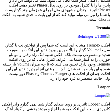
سیگنال اصلی گیتار شما ایجاد می شود. شما می توانید این بالا و
پایین ها را با کنترل موجود بر روی پدال Phaser تغییر دهید. افکت
Phaser تاثیر نه چندان مشهودی مثل اجرای همزمان چند گیتاریست
با شما را نیز می تواند تولید کند که از این بابت تا حدی شبیه به افکت
Chorus است.
Tremolo
افکت Tremolo مشابه این است که شما پس از نواختن نت با گیتار،
سریعا Volume گیتار را بالا و پایین ببرید. تاثیر این افکت به صورت
شدید و مصنوعی نیست بلکه افکتی شبیه لنگ راه رفتن و تلو تلو
خوردن را به گیتار شما می افزاید. کنترل هایی که بر روی افکت
Tremolo وجود دارند تعیین می کنند که تا چه میزان Volume باز بسته
شود و این باز و بسته شدن با چه سرعتی انجام پذیرد. تاثیر این این
افکت چندان از افکت های Chorus ، Flanger و Phaser دور نیست
ولی حالت منحصر به فرد خود را دارد.
Looper
افکت Looper تاثیری بر روی صدای گیتار شما نمی گذارد ولی افکتی
کاربردی است. این افکت به شما اجازه میدهد بخشی از گیتار آهنگ