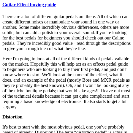
Guitar Effect buying guide
There are a ton of different guitar pedals out there. All of which can
create different noises or manipulate your sound in one way or
another. Some make incredibly obvious differences, others are more
subtle, but can add a polish to your overall sound.If you're looking
for the best pedals for beginners you should check out our Caline
pedals. They're incredibly good value - read through the descriptions
to give you a rough idea of what they're like.
Here I'm going to look at all of the different kinds of pedal available
on the market. Hopefully this will help act as an effects pedal guide
to beginners who are looking to buy their first pedal, and just don't
know where to start. We'll look at the name of the effect, what it
does, and an example of the pedal (mostly Boss and MXR pedals as
they're probably the best known). Oh, and I won't be looking at any
of the niche boutique pedals; that would take ages!I'll leave out most
of the technical details because it can get quite complicated and start
requiring a basic knowledge of electronics. It also starts to get a bit
jargony.
Distortion
It's best to start with the most obvious pedal, one you've probably
heard of already. Distortion! The term “distortion pedal” is actually