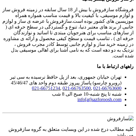
فروشگاه سازفروش با بیش از 18 سال سابقه در زمینه فروش ساز
و لوازم موسیقی، با کیفیت بالا و قیمت مناسب همواره همراه
موزیسین های کشور بوده است.سازفروش با عرضه ی ساز و لوازم
جانبی از برند های معتبر دنیا، تنوع و گستردگی در سطح حرفه ای (
از سازهای مناسب برای هنرجویان مبتدی تا اساتید و نوازندگان
حرفه ای ) ، تناسب قیمت و سطح کیفی محصول و ارائه ی مشاوره
در زمینه خرید ساز و لوازم جانبی توسط کادر مجرب فروش ،
نزدیک به دو دهه است که به نامی آشنا برای اهالی موسیقی بدل
شده است.
راههای ارتباط با ما
تهران خیابان جمهوری، بعد از پل حافظ نرسیده به سی تیر
(روبرو چارسو) پاساژ پیروز طبقه دوم واحد های 45/46/47
021-66751234
,
021-66763500
,
021-66763600
شنبه تا پنج شنبه-10 صبح الی 8 شب
info[at]sazforoosh.com
کلیه مطالب درج شده در این وبسایت متعلق به گروه سازفروش
می باشد.