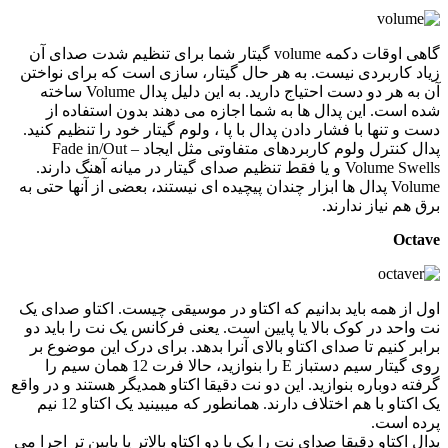
گاهی اوقات دکمه volume گیتار شما برای تنظیم شدت صدای آن
زیاد کاربردی نیست. به هر حال گیتار، سازی است که برای نواختن
آن به هر دو دست احتیاج دارید. به این دلیل پدال Volume ساخته
شده است. این پدال ها به شما اجازه می دهند بدون استفاده از
دست و تنها با فشار دادن پدال با پا ، ولوم گیتار خود را تنظیم کنید.
پدال کنترل ولوم کاربردهای متفاوتی مثل ایجاد Fade in/Out –
Volume Swells و یا فقط تنظیم صدای گیتار در میانه آهنگ دارند.
Volume پدال ها ابزار چندان پیچیده ای نیستند، بعضی از آنها حتی به
برق هم نیاز ندارند.
Octave
اول از همه باید بدانیم که اکتاو در موسیقی چیست. اکتاو صدای یک
نت واحد در کوک بالا یا پایین است. یعنی فرکانس یک نت را باید دو
برابر کنیم تا صدای اکتاو بالای آنرا بدهد. برای درک این موضوع بر
روی گیتار سیم دستباز E را بنوازید، حالا فرت 12 همان سیم را
گرفته دوباره بنوازید. این دو نت دقیقا اکتاو همدیگر هستند و در واقع
یک اکتاو با هم اختلاف دارند. همانطور که میبینید یک اکتاو 12 نیم
پرده است.
پدال اکتاو دقیقا صدای نت را یک یا دو اکتاو بالاتر یا پایین تر اجرا می