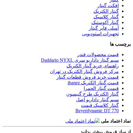
افکت گیتار
گیتار الکتریک
گیتار کلاسیک
گیتار آکوستیک
آمپلی فایر گیتار
تجهیزات استودیویی
برچسب ها
قیمت محصولات فندر
سیم گیتار داداریو سری Daddario NYXL
راهنمای خرید گیتار الکتریک
مرکز فروش گیتار الکتریک در تهران
قیمت خرید فروش قطعات گیتار
قیمت گیتار الکتریک ibanez
قیمت گیتار الحمرا
گیتار الکتریک طرح گیبسون
سیم گیتار داداریو اصل
گیتار کلاسیک قیمت
Beyerdynamic DT 770
نماد اعتماد ملی
از ساز فروش بیشتر بدانید