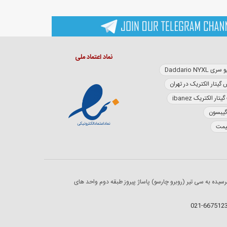
نماد اعتماد ملی
Daddario NY
 گیتار الکتریک در تهران
تار الکتریک ibanez
گیبسون
قیمت
رسیده به سی تیر (روبرو چارسو) پاساژ پیروز طبقه دوم واحد های
021-667512