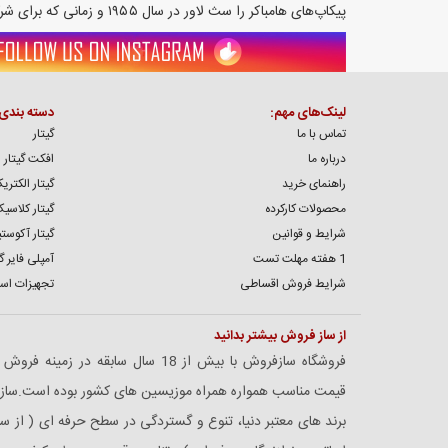
پیکاپ‌های هامباکر را سث لاور در سال ۱۹۵۵ و زمانی که برای شرکت گیبسون کار می‌کرد ابداع کرد.
لینک‌های مهم:
دسته بندی
تماس با ما
گیتار
درباره ما
افکت گیتار
راهنمای خرید
گیتار الکتری
محصولات کارکرده
گیتار کلاسی
شرایط و قوانین
گیتار آکوست
1 هفته مهلت تست
آمپلی فایر گی
شرایط فروش اقساطی
تجهیزات اس
از ساز فروش بیشتر بدانید
فروشگاه سازفروش با بیش از 18 سال سابقه 
قیمت مناسب همواره همراه موزیسین های کشور بوده است.سازفر
برند های معتبر دنیا، تنوع و گستردگی در سطح حرفه ای ( از س