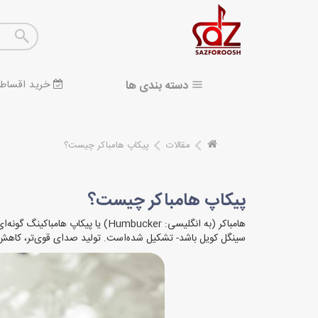
دسته بندی ها
خرید اقساط
مقالات
پیکاپ هامباکر چیست؟
پیکاپ هامباکر چیست؟
هامباکر (به انگلیسی: Humbucker) یا پیکاپ هامباکینگ گونه‌ای از پیکاپ‌های مغناطیسی است که از مجاورت دو
سینگل کویل باشد- تشکیل شده‌است. تولید صدای قوی‌تر، کاهش ق