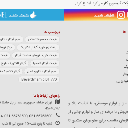
 ها
برچسب ها
قیمت محصولات فندر
سیم گیتار داداریو سری XL
راهنمای خرید گیتار الکتریک
مرکز فروش
ک
قیمت خرید فروش قطعات گیتار
قیمت گی
ک
قیمت گیتار الحمرا
گیتار الکتریک طرح 
یک
سیم گیتار داداریو اصل
گیتار کلاسیک 
تار
Beyerdynamic DT 770
تودیویی
راههای ارتباط با ما
تهران خیابان جمهوری، بعد از پل حافظ ن
در زمینه فروش ساز و لوازم موسیقی، با کیفیت بالا و
45/46/47
وش با عرضه ی ساز و لوازم جانبی از
34
,
021-66763500
,
021-66763600
ازهای مناسب برای هنرجویان مبتدی تا
شنبه تا پنج شنبه-10 صبح الی 8 شب