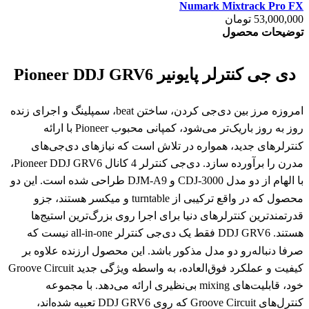
Numark Mixtrack Pro FX
53,000,000 تومان
توضیحات محصول
دی جی کنترلر پایونیر Pioneer DDJ GRV6
امروزه مرز بین دی‌جی کردن، ساختن beat، سمپلینگ و اجرای زنده
روز به روز باریک‌تر می‌شود، کمپانی محبوب Pioneer با ارائه
کنترلرهای جدید، همواره در تلاش است که نیازهای دی‌جی‌های
مدرن را برآورده سازد. دی‌جی کنترلر 4 کانال Pioneer DDJ GRV6،
با الهام از دو مدل CDJ-3000 و DJM-A9 طراحی شده است. این دو
محصول که در واقع ترکیبی از turntable و میکسر هستند، جزو
قدرتمندترین کنترلرهای دنیا برای اجرا روی بزرگ‌ترین استیج‌ها
هستند. DDJ GRV6 فقط یک دی‌جی کنترلر all-in-one نیست که
صرفا دنباله‌رو دو مدل مذکور باشد. این محصول ارزنده علاوه بر
کیفیت و عملکرد فوق‌العاده، به واسطه ویژگی جدید Groove Circuit
خود، قابلیت‌های mixing بی‌نظیری ارائه می‌دهد. با مجموعه
کنترل‌های Groove Circuit که روی DDJ GRV6 تعبیه شده‌اند،