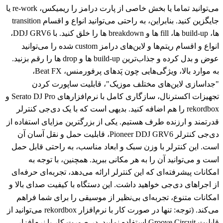
می‌توانید تماما یا بخش خاصی از پارت درامز را ریمیکس، re-work یا
جایگزین کنید. بنابراین، به راحتی می‌توانید انواع و اقسام transition
ها، build-up ها، fill ها و breakdown ها را خلق کنید. با DDJ GRV6،
انواع و اقسام ریتم‌ها و لاین‌های درامز custom شده را می‌توانید
عوض و بدل کرده و جذاب‌ترین build-up ها و drop ها را رقم بزنید.
به موارد بالا، ویژگی‌هایی چون پَدهای پرفورمنس، Beat FX،
"جداسازی لاین‌های مختلف موزیک"، قابلیت ساپورت کردن
تجهیزات اکسترنال، سازگاری کامل با نرم‌افزارهای Serato DJ Pro و
rekordbox را هم اضافه کنید. بدیهی است که با یک دی‌جی کنترلر
قدرتمند و ارزنده طرف هستیم. یکی از بزرگترین مزایای استفاده از
دی‌جی کنترلر Pioneer DDJ GRV6، قابلیت حمل و نقل آسان آن
است. این کنترلر با وزن سبک و ابعاد مناسب، به راحتی قابل حمل
است و می‌توانید آن را به هر مکانی ببرید. همچنین، با توجه به
امکانات پیشرفته‌ای که این کنترلر ارائه می‌دهد، تجربه‌ای حرفه‌ای
از اجراهای دی‌جی خواهید داشت. این دستگاه با کیفیت صدای بالا و
امکانات متنوع، تجربه‌ای بی‌نظیر از موسیقی را برای شما فراهم
می‌کند. (توجه: تنها در صورت کار با نرم‌افزار rekordbox می‌توانید از
قابلیت Groove Circuit استفاده نمایید. در صورت کار با نرم‌افزار