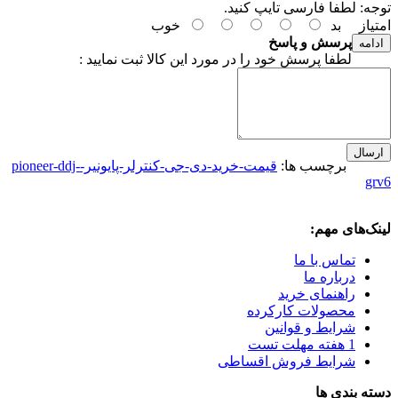
توجه:
لطفا فارسی تایپ کنید.
امتیاز
بد
خوب
پرسش و پاسخ
ادامه
لطفا پرسش خود را در مورد این کالا ثبت نمایید :
ارسال
برچسب ها:
قیمت-خرید-دی-جی-کنترلر-پایونیر-pioneer-ddj-
grv6
لینک‌های مهم:
تماس با ما
درباره ما
راهنمای خرید
محصولات کارکرده
شرایط و قوانین
1 هفته مهلت تست
شرایط فروش اقساطی
دسته بندی ها