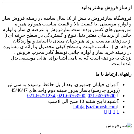
از ساز فروش بیشتر بدانید
فروشگاه سازفروش با بیش از 18 سال سابقه در زمینه فروش ساز
و لوازم موسیقی، با کیفیت بالا و قیمت مناسب همواره همراه
موزیسین های کشور بوده است.سازفروش با عرضه ی ساز و لوازم
جانبی از برند های معتبر دنیا، تنوع و گستردگی در سطح حرفه ای (
از سازهای مناسب برای هنرجویان مبتدی تا اساتید و نوازندگان
حرفه ای ) ، تناسب قیمت و سطح کیفی محصول و ارائه ی مشاوره
در زمینه خرید ساز و لوازم جانبی توسط کادر مجرب فروش ،
نزدیک به دو دهه است که به نامی آشنا برای اهالی موسیقی بدل
شده است.
راههای ارتباط با ما
تهران خیابان جمهوری، بعد از پل حافظ نرسیده به سی تیر
(روبرو چارسو) پاساژ پیروز طبقه دوم واحد های 45/46/47
021-66751234
,
021-66763500
,
021-66763600
شنبه تا پنج شنبه-10 صبح الی 8 شب
info[at]sazforoosh.com