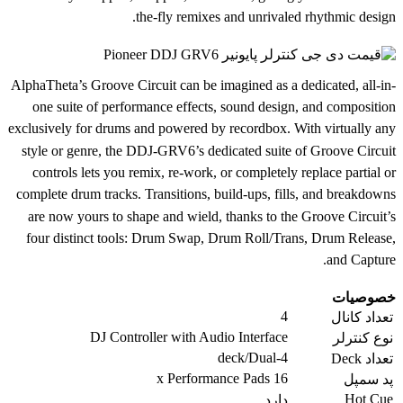
the-fly remixes and unrivaled rhythmic design.
AlphaTheta’s Groove Circuit can be imagined as a dedicated, all-in-
one suite of performance effects, sound design, and composition
exclusively for drums and powered by recordbox. With virtually any
style or genre, the DDJ-GRV6’s dedicated suite of Groove Circuit
controls lets you remix, re-work, or completely replace partial or
complete drum tracks. Transitions, build-ups, fills, and breakdowns
are now yours to shape and wield, thanks to the Groove Circuit’s
four distinct tools: Drum Swap, Drum Roll/Trans, Drum Release,
and Capture.
خصوصیات
4
تعداد کانال
DJ Controller with Audio Interface
نوع کنترلر
4-deck/Dual
تعداد Deck
16 x Performance Pads
پد سمپل
Hot Cue
دارد