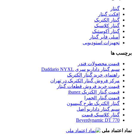
گیتار
افکت گیتار
گیتار الکتریک
گیتار کلاسیک
گیتار آکوستیک
آمپلی فایر گیتار
تجهیزات استودیویی
برچسب ها
قیمت محصولات فندر
سیم گیتار داداریو سری Daddario NYXL
راهنمای خرید گیتار الکتریک
مرکز فروش گیتار الکتریک در تهران
قیمت خرید فروش قطعات گیتار
قیمت گیتار الکتریک ibanez
قیمت گیتار الحمرا
گیتار الکتریک طرح گیبسون
سیم گیتار داداریو اصل
گیتار کلاسیک قیمت
Beyerdynamic DT 770
نماد اعتماد ملی