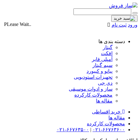
PLease Wait..
ورود
ثبت نام
دسته بندی ها
گیتار
افکت
آمپلی فایر
سیم گیتار
پیانو و کیبورد
تجهیزات استودیویی
دی جی
ساز و ادوات موسیقی
محصولات کارکرده
مقاله ها
خرید اقساطی
مقاله ها
محصولات کارکرده
۰۲۱-۶۶۷۶۳۵۰۰
|
۰۲۱-۶۶۷۶۳۶۰۰