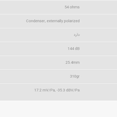
54 ohms
Condenser, externally polarized
دارد
144 dB
25.4mm
310gr
17.2 mV/Pa, -35.3 dBV/Pa