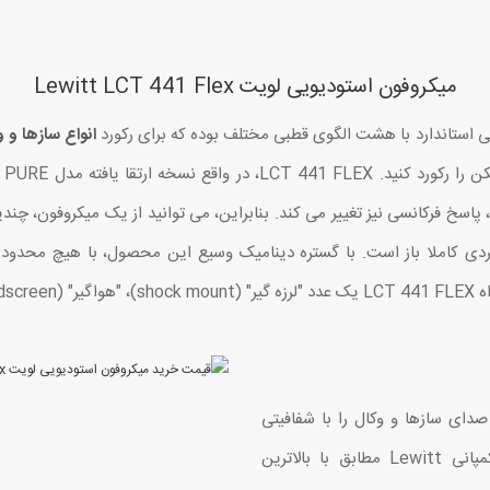
میکروفون استودیویی لویت Lewitt LCT 441 Flex
استاندارد با هشت الگوی قطبی مختلف بوده که برای رکورد
انواع سازها و و
اقیت فردی کاملا باز است. با گستره دینامیک وسیع این محصول، با هیچ محد
 گردد.
سول کاندنسر 1 اینچی میکروفون LCT 441 FLEX صدای سازها و وکال را با شفافیتی
خارق العاده ثبت می نماید. تک تک کپسول های کمپانی Lewitt مطابق با بالاترین