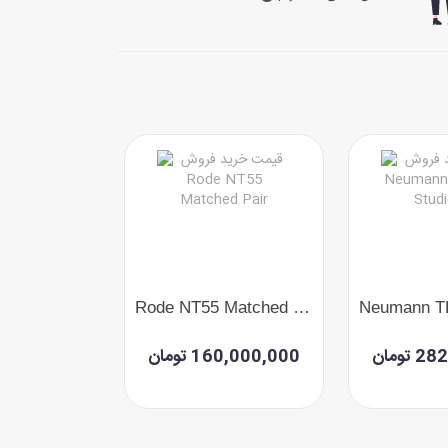
 GN35X
Rode NT55 Matched Pair
تومان
160,000,000 تومان
10,000,000 ت