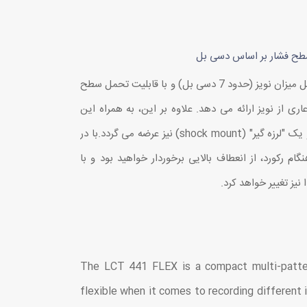
سطح فشار بر اساس دسی بل
میکروفون LCT 441 FLEX با حداقل میزان نویز (حدود 7 دسی بل) و با قابلیت تحمل سطح
ی تمیز و عاری از نویز ارائه می دهد. علاوه بر این، به همراه این
محصول یک پاپ فیلتر مغناطیسی و یک "لرزه گیر" (shock mount) نیز عرضه می گردد.با در
طبی، به هنگام رکورد، از انعطاف بالایی برخوردار خواهید بود و با
یز تغییر خواهد کرد.
The LCT 441 FLEX is a compact multi-pattern
flexible when it comes to recording different 