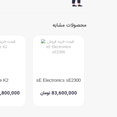
محصولات مشابه
e K2
sE Electronics sE2300
Sennhei
مان
83,600,000 تومان
151,800,000 