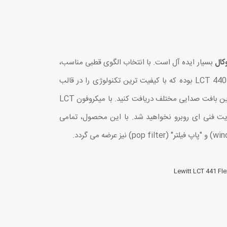
کال
بسیار ایده آل است. با انتخاب الگوی قطبی مناسب،
می توانید با توجه به شرایط محیطی، بهترین صدای ممکن را رکورد کنید. LCT 441 FLEX، در واقع نسخه ارتقا یافته مدل LCT 440 PURE بوده که با کیفیت ترین تکنولوژی را در قالب
محصولی جمع و جور ارائه می دهد. با تغییر الگوی قطبی، پاسخ فرکانسی نیز تغییر می کند. بنابراین، می توانید از یک میکروفون، چندین بافت صدایی مختلف دریافت کنید. با میکروفون LCT
ودیت فنی ای روبرو نخواهید شد. با این محصول، تمامی