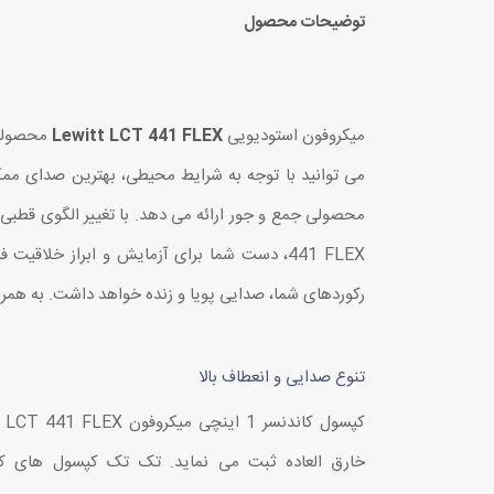
توضیحات محصول
میکروفون استودیویی
Lewitt LCT 441 FLEX
محصولی 
441 FLEX، دست شما برای آزمایش و ابراز خل
رکوردهای شما، صدایی پویا و زنده خواهد داشت. به همراه LCT 441 FLEX یک عدد "لرزه گیر" (shock mount)، "هواگیر" (windscreen) و "پاپ فیلتر" (pop filter) نیز عرضه می
تنوع صدایی و انعطاف بالا
کپ