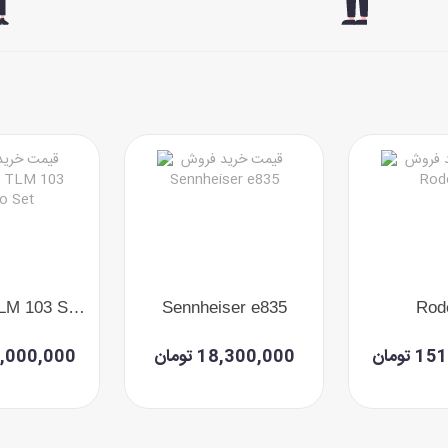
Neumann TLM 103 Studio Set
Sennheiser e835
Rod
تومان
18,300,000 تومان
282,000,000 