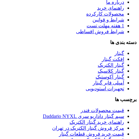
درباره ما
راهنمای خرید
محصولات کارکرده
شرایط و قوانین
1 هفته مهلت تست
شرایط فروش اقساطی
دسته بندی ها
گیتار
افکت گیتار
گیتار الکتریک
گیتار کلاسیک
گیتار آکوستیک
آمپلی فایر گیتار
تجهیزات استودیویی
برچسب ها
قیمت محصولات فندر
سیم گیتار داداریو سری Daddario NYXL
راهنمای خرید گیتار الکتریک
مرکز فروش گیتار الکتریک در تهران
قیمت خرید فروش قطعات گیتار