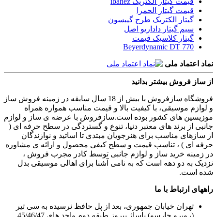
قیمت گیتار الکتریک ibanez
قیمت گیتار الحمرا
گیتار الکتریک طرح گیبسون
سیم گیتار داداریو اصل
گیتار کلاسیک قیمت
Beyerdynamic DT 770
نماد اعتماد ملی
از ساز فروش بیشتر بدانید
فروشگاه سازفروش با بیش از 18 سال سابقه در زمینه فروش ساز
و لوازم موسیقی، با کیفیت بالا و قیمت مناسب همواره همراه
موزیسین های کشور بوده است.سازفروش با عرضه ی ساز و لوازم
جانبی از برند های معتبر دنیا، تنوع و گستردگی در سطح حرفه ای (
از سازهای مناسب برای هنرجویان مبتدی تا اساتید و نوازندگان
حرفه ای ) ، تناسب قیمت و سطح کیفی محصول و ارائه ی مشاوره
در زمینه خرید ساز و لوازم جانبی توسط کادر مجرب فروش ،
نزدیک به دو دهه است که به نامی آشنا برای اهالی موسیقی بدل
شده است.
راههای ارتباط با ما
تهران خیابان جمهوری، بعد از پل حافظ نرسیده به سی تیر
(روبرو چارسو) پاساژ پیروز طبقه دوم واحد های 45/46/47