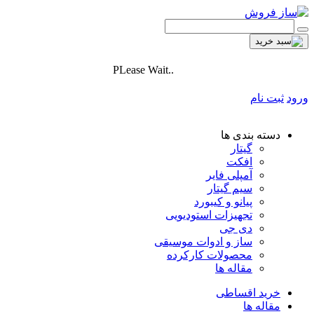
PLease Wait..
ورود
ثبت نام
دسته بندی ها
گیتار
افکت
آمپلی فایر
سیم گیتار
پیانو و کیبورد
تجهیزات استودیویی
دی جی
ساز و ادوات موسیقی
محصولات کارکرده
مقاله ها
خرید اقساطی
مقاله ها