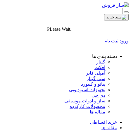
PLease Wait..
ورود
ثبت نام
دسته بندی ها
گیتار
افکت
آمپلی فایر
سیم گیتار
پیانو و کیبورد
تجهیزات استودیویی
دی جی
ساز و ادوات موسیقی
محصولات کارکرده
مقاله ها
خرید اقساطی
مقاله ها