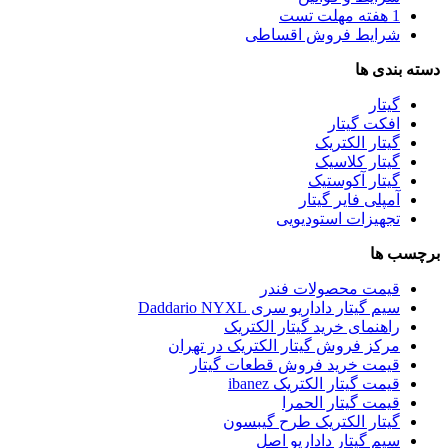
1 هفته مهلت تست
شرایط فروش اقساطی
دسته بندی ها
گیتار
افکت گیتار
گیتار الکتریک
گیتار کلاسیک
گیتار آکوستیک
آمپلی فایر گیتار
تجهیزات استودیویی
برچسب ها
قیمت محصولات فندر
سیم گیتار داداریو سری Daddario NYXL
راهنمای خرید گیتار الکتریک
مرکز فروش گیتار الکتریک در تهران
قیمت خرید فروش قطعات گیتار
قیمت گیتار الکتریک ibanez
قیمت گیتار الحمرا
گیتار الکتریک طرح گیبسون
سیم گیتار داداریو اصل