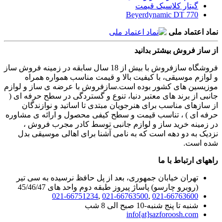
گیتار کلاسیک قیمت
Beyerdynamic DT 770
نماد اعتماد ملی
از ساز فروش بیشتر بدانید
فروشگاه سازفروش با بیش از 18 سال سابقه در زمینه فروش ساز
و لوازم موسیقی، با کیفیت بالا و قیمت مناسب همواره همراه
موزیسین های کشور بوده است.سازفروش با عرضه ی ساز و لوازم
جانبی از برند های معتبر دنیا، تنوع و گستردگی در سطح حرفه ای (
از سازهای مناسب برای هنرجویان مبتدی تا اساتید و نوازندگان
حرفه ای ) ، تناسب قیمت و سطح کیفی محصول و ارائه ی مشاوره
در زمینه خرید ساز و لوازم جانبی توسط کادر مجرب فروش ،
نزدیک به دو دهه است که به نامی آشنا برای اهالی موسیقی بدل
شده است.
راههای ارتباط با ما
تهران خیابان جمهوری، بعد از پل حافظ نرسیده به سی تیر
(روبرو چارسو) پاساژ پیروز طبقه دوم واحد های 45/46/47
021-66751234
,
021-66763500
,
021-66763600
شنبه تا پنج شنبه-10 صبح الی 8 شب
info[at]sazforoosh.com