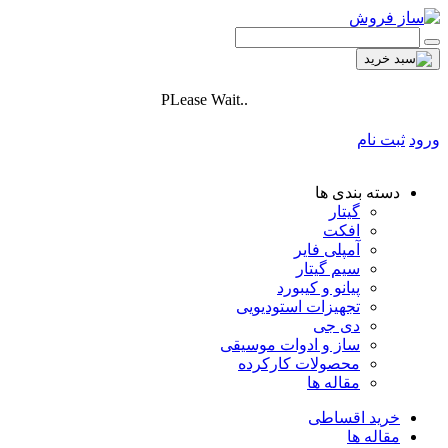
PLease Wait..
ورود
ثبت نام
دسته بندی ها
گیتار
افکت
آمپلی فایر
سیم گیتار
پیانو و کیبورد
تجهیزات استودیویی
دی جی
ساز و ادوات موسیقی
محصولات کارکرده
مقاله ها
خرید اقساطی
مقاله ها