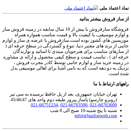
نماد اعتماد ملی
از ساز فروش بیشتر بدانید
فروشگاه سازفروش با بیش از 18 سال سابقه در زمینه فروش ساز
و لوازم موسیقی، با کیفیت بالا و قیمت مناسب همواره همراه
موزیسین های کشور بوده است.سازفروش با عرضه ی ساز و لوازم
جانبی از برند های معتبر دنیا، تنوع و گستردگی در سطح حرفه ای (
از سازهای مناسب برای هنرجویان مبتدی تا اساتید و نوازندگان
حرفه ای ) ، تناسب قیمت و سطح کیفی محصول و ارائه ی مشاوره
در زمینه خرید ساز و لوازم جانبی توسط کادر مجرب فروش ،
نزدیک به دو دهه است که به نامی آشنا برای اهالی موسیقی بدل
شده است.
راههای ارتباط با ما
تهران خیابان جمهوری، بعد از پل حافظ نرسیده به سی تیر
(روبرو چارسو) پاساژ پیروز طبقه دوم واحد های 45/46/47
021-66751234
,
021-66763500
,
021-66763600
شنبه تا پنج شنبه-10 صبح الی 8 شب
info[at]sazforoosh.com