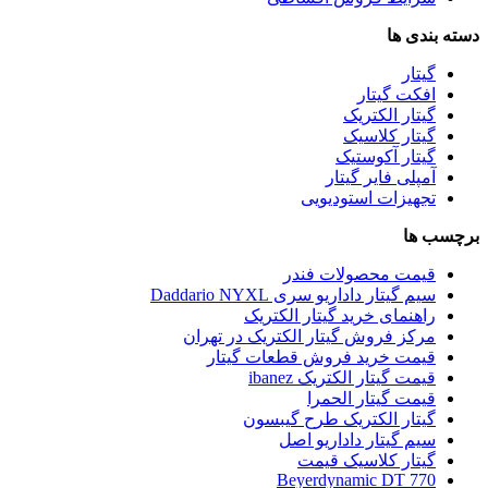
دسته بندی ها
گیتار
افکت گیتار
گیتار الکتریک
گیتار کلاسیک
گیتار آکوستیک
آمپلی فایر گیتار
تجهیزات استودیویی
برچسب ها
قیمت محصولات فندر
سیم گیتار داداریو سری Daddario NYXL
راهنمای خرید گیتار الکتریک
مرکز فروش گیتار الکتریک در تهران
قیمت خرید فروش قطعات گیتار
قیمت گیتار الکتریک ibanez
قیمت گیتار الحمرا
گیتار الکتریک طرح گیبسون
سیم گیتار داداریو اصل
گیتار کلاسیک قیمت
Beyerdynamic DT 770