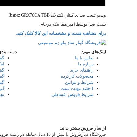
ویدیو تست صدای گیتار الکتریک Ibanez GRX70QA TBB
تست صدا توسط امیرصفا نیک فرجام
برای مشاهده قیمت و مشخصات این کالا کلیک کنید.
لینک‌های مهم:
دسته بندی
تماس با ما
گیت
درباره ما
افک
راهنمای خرید
گیت
محصولات کارکرده
گیت
شرایط و قوانین
گیت
1 هفته مهلت تست
آمپ
شرایط فروش اقساطی
تجه
از ساز فروش بیشتر بدانید
فروشگاه سازفروش با بیش از 18 سال ساب