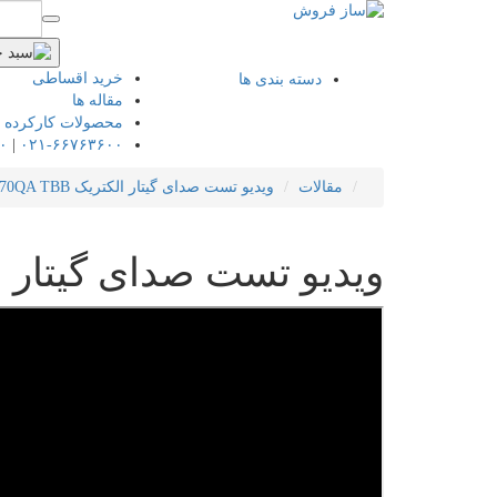
خرید اقساطی
دسته بندی ها
مقاله ها
محصولات کارکرده
۰
|
۰۲۱-۶۶۷۶۳۶۰۰
مقالات
ویدیو تست صدای گیتار الکتریک Ibanez GRX70QA TBB
ویدیو تست صدای گیتار الکتریک QA TBB