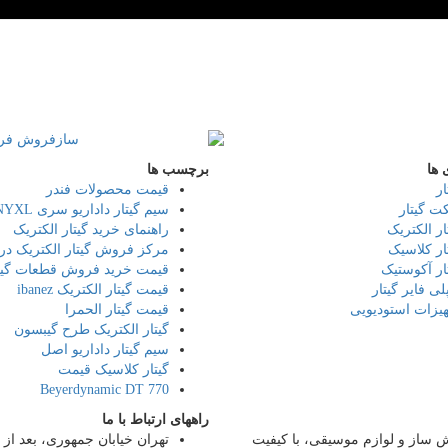
 ها
برچسب ها
ار
قیمت محصولات فندر
ت گیتار
سیم گیتار داداریو سری Daddario NYXL
ار الکتریک
راهنمای خرید گیتار الکتریک
ار کلاسیک
مرکز فروش گیتار الکتریک در 
ار آکوستیک
قیمت خرید فروش قطعات گیت
لی فایر گیتار
قیمت گیتار الکتریک ibanez
یزات استودیویی
قیمت گیتار الحمرا
گیتار الکتریک طرح گیبسون
سیم گیتار داداریو اصل
گیتار کلاسیک قیمت
Beyerdynamic DT 770
راههای ارتباط با ما
قه در زمینه فروش ساز و لوازم موسیقی، با کیفیت
تهران خیابان جمهوری، بعد از