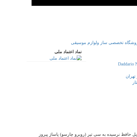
نماد اعتماد ملی
تهران
ار
 پل حافظ نرسیده به سی تیر (روبرو چارسو) پاساژ پیروز