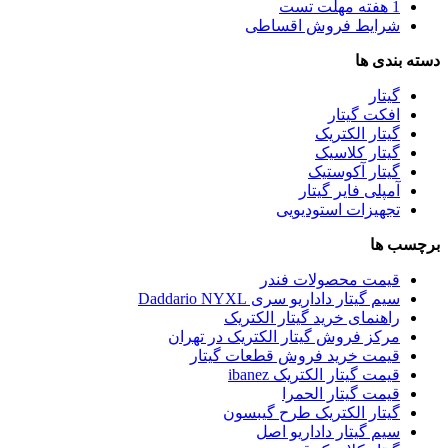
1 هفته مهلت تست
شرایط فروش اقساطی
دسته بندی ها
گیتار
افکت گیتار
گیتار الکتریک
گیتار کلاسیک
گیتار آکوستیک
آمپلی فایر گیتار
تجهیزات استودیویی
برچسب ها
قیمت محصولات فندر
سیم گیتار داداریو سری Daddario NYXL
راهنمای خرید گیتار الکتریک
مرکز فروش گیتار الکتریک در تهران
قیمت خرید فروش قطعات گیتار
قیمت گیتار الکتریک ibanez
قیمت گیتار الحمرا
گیتار الکتریک طرح گیبسون
سیم گیتار داداریو اصل