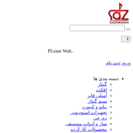
PLease Wait..
ورود
ثبت نام
دسته بندی ها
گیتار
افکت
آمپلی فایر
سیم گیتار
پیانو و کیبورد
تجهیزات استودیویی
دی جی
ساز و ادوات موسیقی
محصولات کارکرده