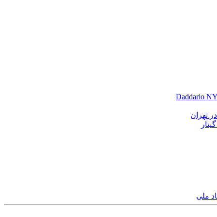
ر تهران
یتار