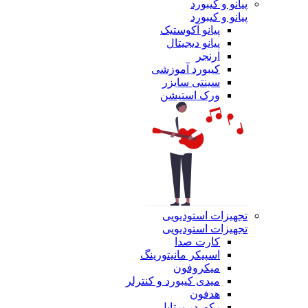
پیانو و کیبورد
پیانو و کیبورد
پیانو آکوستیک
پیانو دیجیتال
ارنجر
کیبورد آموزشی
سینتی سایزر
ورک استیشن
تجهیزات استودیویی
تجهیزات استودیویی
کارت صدا
اسپیکر مانیتورینگ
میکروفون
میدی کیبورد و کنترلر
هدفون
رکوردر پرتابل