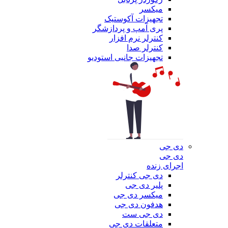
میکسر
تجهیزات آکوستیک
پری آمپ و پردازشگر
کنترلر نرم افزار
کنترلر صدا
تجهیزات جانبی استودیو
دی جی
دی جی
اجرای زنده
دی جی کنترلر
پلیر دی جی
میکسر دی جی
هدفون دی جی
دی جی ست
متعلقات دی جی