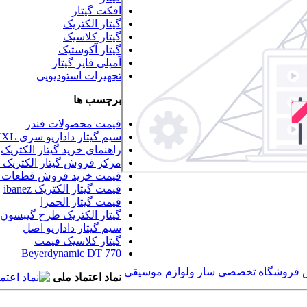
افکت گیتار
گیتار الکتریک
گیتار کلاسیک
گیتار آکوستیک
آمپلی فایر گیتار
تجهیزات استودیویی
برچسب ها
قیمت محصولات فندر
سیم گیتار داداریو سری Daddario NYXL
راهنمای خرید گیتار الکتریک
مرکز فروش گیتار الکتریک د
قیمت خرید فروش قطعات گ
قیمت گیتار الکتریک ibanez
قیمت گیتار الحمرا
گیتار الکتریک طرح گیبسون
سیم گیتار داداریو اصل
گیتار کلاسیک قیمت
Beyerdynamic DT 770
نماد اعتماد ملی