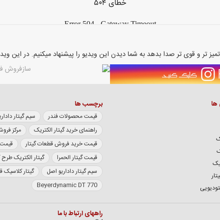
یز تر و قوی تر صدا بدهد به شما دیدن این ویدیو را پیشنهاد میکنیم. در این ویدی
 ها
برچسب ها
قیمت محصولات فندر
سیم گیتار داداریو سری XL
راهنمای خرید گیتار الکتریک
مرکز فروش
ک
قیمت خرید فروش قطعات گیتار
قیمت گی
ک
قیمت گیتار الحمرا
گیتار الکتریک طرح 
یک
سیم گیتار داداریو اصل
گیتار کلاسیک 
تار
Beyerdynamic DT 770
تودیویی
راههای ارتباط با ما