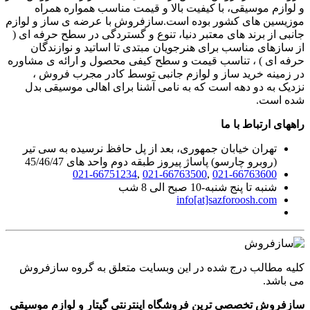
و لوازم موسیقی، با کیفیت بالا و قیمت مناسب همواره همراه
موزیسین های کشور بوده است.سازفروش با عرضه ی ساز و لوازم
جانبی از برند های معتبر دنیا، تنوع و گستردگی در سطح حرفه ای (
از سازهای مناسب برای هنرجویان مبتدی تا اساتید و نوازندگان
حرفه ای ) ، تناسب قیمت و سطح کیفی محصول و ارائه ی مشاوره
در زمینه خرید ساز و لوازم جانبی توسط کادر مجرب فروش ،
نزدیک به دو دهه است که به نامی آشنا برای اهالی موسیقی بدل
شده است.
راههای ارتباط با ما
تهران خیابان جمهوری، بعد از پل حافظ نرسیده به سی تیر
(روبرو چارسو) پاساژ پیروز طبقه دوم واحد های 45/46/47
021-66751234
,
021-66763500
,
021-66763600
شنبه تا پنج شنبه-10 صبح الی 8 شب
info[at]sazforoosh.com
کلیه مطالب درج شده در این وبسایت متعلق به گروه سازفروش
می باشد.
سازفروش تخصصی ترین فروشگاه اینترنتی گیتار و لوازم موسیقی