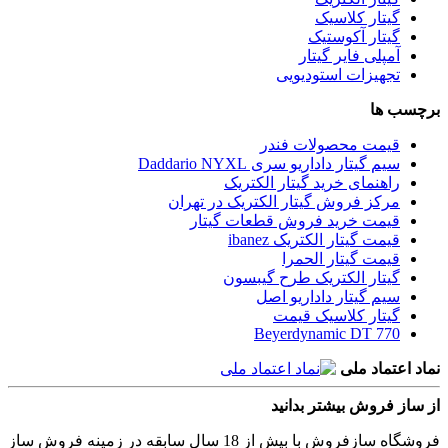
گیتار کلاسیک
گیتار آکوستیک
آمپلی فایر گیتار
تجهیزات استودیویی
برچسب ها
قیمت محصولات فندر
سیم گیتار داداریو سری Daddario NYXL
راهنمای خرید گیتار الکتریک
مرکز فروش گیتار الکتریک در تهران
قیمت خرید فروش قطعات گیتار
قیمت گیتار الکتریک ibanez
قیمت گیتار الحمرا
گیتار الکتریک طرح گیبسون
سیم گیتار داداریو اصل
گیتار کلاسیک قیمت
Beyerdynamic DT 770
نماد اعتماد ملی
از ساز فروش بیشتر بدانید
فروشگاه سازفروش با بیش از 18 سال سابقه در زمینه فروش ساز