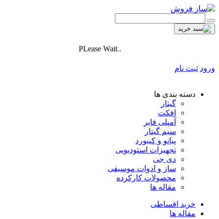
PLease Wait..
ورود
ثبت نام
دسته بندی ها
گیتار
افکت
آمپلی فایر
سیم گیتار
پیانو و کیبورد
تجهیزات استودیویی
دی جی
ساز و ادوات موسیقی
محصولات کارکرده
مقاله ها
خرید اقساطی
مقاله ها