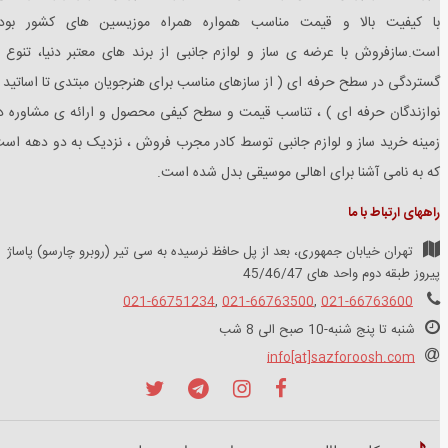
با کیفیت بالا و قیمت مناسب همواره همراه موزیسین های کشور بود
است.سازفروش با عرضه ی ساز و لوازم جانبی از برند های معتبر دنیا، تنوع 
گستردگی در سطح حرفه ای ( از سازهای مناسب برای هنرجویان مبتدی تا اساتید 
نوازندگان حرفه ای ) ، تناسب قیمت و سطح کیفی محصول و ارائه ی مشاوره د
زمینه خرید ساز و لوازم جانبی توسط کادر مجرب فروش ، نزدیک به دو دهه اس
که به نامی آشنا برای اهالی موسیقی بدل شده است.
راههای ارتباط با ما
تهران خیابان جمهوری، بعد از پل حافظ نرسیده به سی تیر (روبرو چارسو) پاساژ
پیروز طبقه دوم واحد های 45/46/47
021-66751234
,
021-66763500
,
021-66763600
شنبه تا پنج شنبه-10 صبح الی 8 شب
info[at]sazforoosh.com