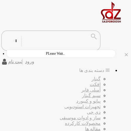
PLease Wait..
ورود
ثبت نام
دسته بندی ها
گیتار
افکت
آمپلی فایر
سیم گیتار
پیانو و کیبورد
تجهیزات استودیویی
دی جی
ساز و ادوات موسیقی
محصولات کارکرده
مقاله ها