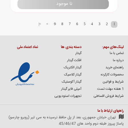
نا موجود
>|
>
9
8
7
6
5
4
3
2
1
لینک‌های مهم:
دسته بندی ها
نماد اعتماد ملی
تماس با ما
گیتار
درباره ما
افکت گیتار
راهنمای خرید
گیتار الکتریک
محصولات کارکرده
گیتار کلاسیک
شرایط و قوانین
گیتار آکوستیک
1 هفته مهلت تست
آمپلی فایر گیتار
شرایط فروش اقساطی
تجهیزات استودیویی
راههای ارتباط با ما
تهران خیابان جمهوری، بعد از پل حافظ نرسیده به سی تیر (روبرو چارسو)
پاساژ پیروز طبقه دوم واحد های 45/46/47